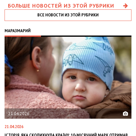
БОЛЬШЕ НОВОСТЕЙ ИЗ ЭТОЙ РУБРИКИ
ВСЕ НОВОСТИ ИЗ ЭТОЙ РУБРИКИ
МАРАЗМАРИЙ
21.04.2026
21.04.2026
02
ІСТОРІЯ, ЯКА СКОЛИХНУЛА КРАЇНУ: 10-МІСЯЧНИЙ МАРК ОТРИМАВ
OL