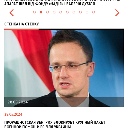
АПАРАТ ШВЛ ВІД ФОНДУ «НАДІЯ» І ВАЛЕРІЯ ДУБІЛЯ
IN
СТЕНКА НА СТЕНКУ
28.05.2024
28.05.2024
22
ПРОРАШИСТСКАЯ ВЕНГРИЯ БЛОКИРУЕТ КРУПНЫЙ ПАКЕТ
Н
ВОЕННОЙ ПОМОЩИ ЕС ДЛЯ УКРАИНЫ
СИ