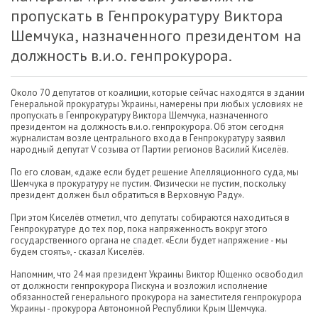
пропускать в Генпрокуратуру Виктора
Шемчука, назначенного президентом на
должность в.и.о. генпрокурора.
Около 70 депутатов от коалиции, которые сейчас находятся в здании
Генеральной прокуратуры Украины, намерены при любых условиях не
пропускать в Генпрокуратуру Виктора Шемчука, назначенного
президентом на должность в.и.о. генпрокурора. Об этом сегодня
журналистам возле центрального входа в Генпрокуратуру заявил
народный депутат V созыва от Партии регионов Василий Киселёв.
По его словам, «даже если будет решение Апелляционного суда, мы
Шемчука в прокуратуру не пустим. Физически не пустим, поскольку
президент должен был обратиться в Верховную Раду».
При этом Киселёв отметил, что депутаты собираются находиться в
Генпрокуратуре до тех пор, пока напряженность вокруг этого
государственного органа не спадет. «Если будет напряжение - мы
будем стоять», - сказал Киселёв.
Напомним, что 24 мая президент Украины Виктор Ющенко освободил
от должности генпрокурора Пискуна и возложил исполнение
обязанностей генерального прокурора на заместителя генпрокурора
Украины - прокурора Автономной Республики Крым Шемчука.