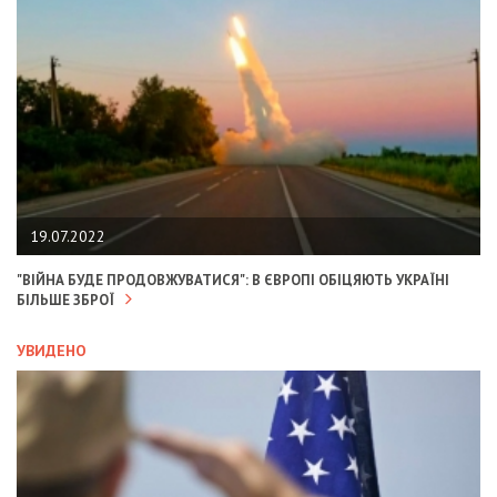
19.07.2022
"ВІЙНА БУДЕ ПРОДОВЖУВАТИСЯ": В ЄВРОПІ ОБІЦЯЮТЬ УКРАЇНІ
БІЛЬШЕ ЗБРОЇ
УВИДЕНО