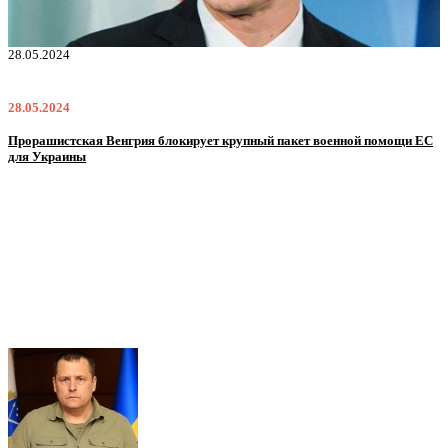
28.05.2024
2
28.05.2024
2
Прорашистская Венгрия блокирует крупный пакет военной помощи ЕС
Н
для Украины
м