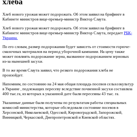
хлеба
Хлеб нового урожая может подорожать. Об этом заявил на брифинге в
Кабинете министров вице-премьер-министр Виктор Слаута.
Хлеб нового урожая может подорожать. Об этом заявил на брифинге в
Кабинете министров вице-премьер-министр Виктор Слаута, передает
РБК-
Украина.
По его словам, размер подорожания будет зависеть от стоимости горюче-
смазочных материалов на период уборочной кампании. На цену также
может повлиять подорожание зерна, вызванное подорожанием зерновых
из-за нынешней засухи.
В то же время Слаута заявил, что резкого подорожания хлеба не
произойдет.
Напомним, по состоянию на 24 мая общая площадь посевов сельхозкультур
в Украине , подлежащих пересеву вследствие почвенной засухи составляла
400 тыс.га, из которых к указанной дате были пересеяны 43 тыс. га.
Указанные данные были получены по результатам работы специальных
комиссий министерства, которые обследовали состояние посевов в
Херсонской, Николаевской, Одесской, Кировоградской, Запорожской,
Винницкой, Черкасской, Днепропетровской и Киевской областях.