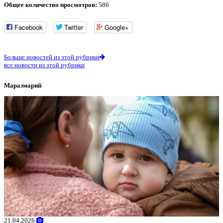
Общее количество просмотров:
586
Facebook
Twitter
Google+
Больше новостей из этой рубрики
все новости из этой рубрики
Маразмарий
21.04.2026
0