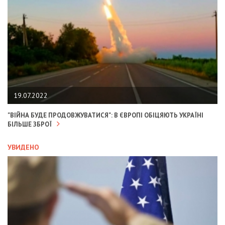
19.07.2022
"ВІЙНА БУДЕ ПРОДОВЖУВАТИСЯ": В ЄВРОПІ ОБІЦЯЮТЬ УКРАЇНІ
БІЛЬШЕ ЗБРОЇ
УВИДЕНО