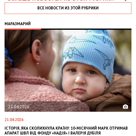
ВСЕ НОВОСТИ ИЗ ЭТОЙ РУБРИКИ
МАРАЗМАРИЙ
21.04.2026
21.04.2026
02
ІСТОРІЯ, ЯКА СКОЛИХНУЛА КРАЇНУ: 10-МІСЯЧНИЙ МАРК ОТРИМАВ
OL
АПАРАТ ШВЛ ВІД ФОНДУ «НАДІЯ» І ВАЛЕРІЯ ДУБІЛЯ
IN