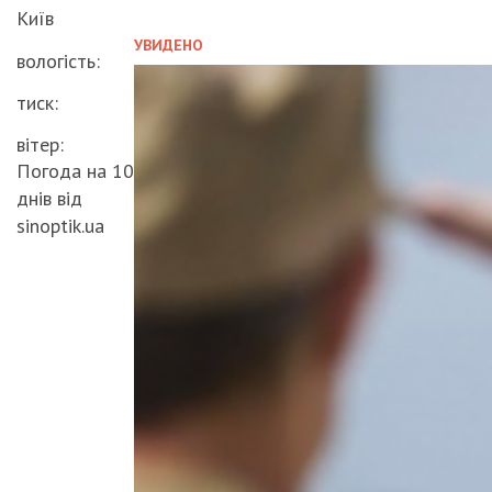
Київ
УВИДЕНО
вологість:
тиск:
вітер:
Погода на 10
днів від
sinoptik.ua