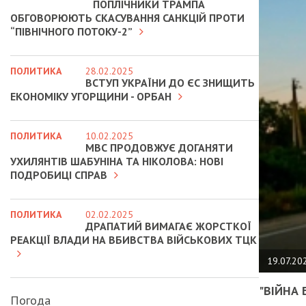
ПОПЛІЧНИКИ ТРАМПА
ОБГОВОРЮЮТЬ СКАСУВАННЯ САНКЦІЙ ПРОТИ
“ПІВНІЧНОГО ПОТОКУ-2”
ПОЛИТИКА
28.02.2025
ВСТУП УКРАЇНИ ДО ЄС ЗНИЩИТЬ
ЕКОНОМІКУ УГОРЩИНИ - ОРБАН
ПОЛИТИКА
10.02.2025
МВС ПРОДОВЖУЄ ДОГАНЯТИ
УХИЛЯНТІВ ШАБУНІНА ТА НІКОЛОВА: НОВІ
ПОДРОБИЦІ СПРАВ
ПОЛИТИКА
02.02.2025
ДРАПАТИЙ ВИМАГАЄ ЖОРСТКОЇ
РЕАКЦІЇ ВЛАДИ НА ВБИВСТВА ВІЙСЬКОВИХ ТЦК
19.07.20
"ВІЙНА 
Погода