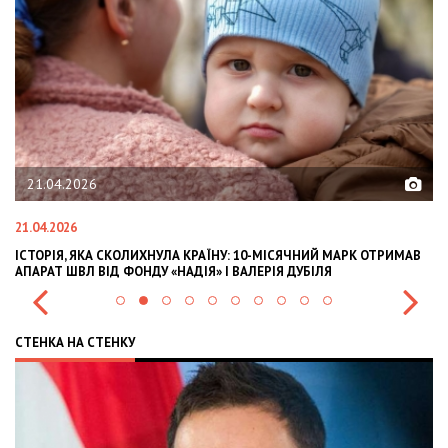
21.04.2026
21.04.2026
02
ІСТОРІЯ, ЯКА СКОЛИХНУЛА КРАЇНУ: 10-МІСЯЧНИЙ МАРК ОТРИМАВ
OL
АПАРАТ ШВЛ ВІД ФОНДУ «НАДІЯ» І ВАЛЕРІЯ ДУБІЛЯ
IN
СТЕНКА НА СТЕНКУ