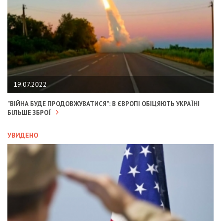
19.07.2022
"ВІЙНА БУДЕ ПРОДОВЖУВАТИСЯ": В ЄВРОПІ ОБІЦЯЮТЬ УКРАЇНІ
БІЛЬШЕ ЗБРОЇ
УВИДЕНО