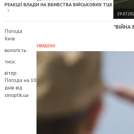
РЕАКЦІЇ ВЛАДИ НА ВБИВСТВА ВІЙСЬКОВИХ ТЦК
19.07.20
"ВІЙНА 
Погода
Київ
УВИДЕНО
вологість:
тиск:
вітер:
Погода на 10
днів від
sinoptik.ua