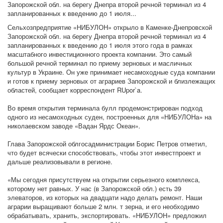
Запорожской обл. на берегу Днепра второй речной терминал из 4
запланированных к введению до 1 июля...
Сельхозпредприятие «НИБУЛОН» открыло в Каменке-Днепровской
Запорожской обл. на берегу Днепра второй речной терминал из 4
запланированных к введению до 1 июля этого года в рамках
масштабного инвестиционного проекта компании. Это самый
большой речной терминал по приему зерновых и масличных
культур в Украине. Он уже принимает несамоходные суда компании
и готов к приему зерновых от аграриев Запорожской и близлежащих
областей, сообщает корреспондент RUpor`a.
Во время открытия терминала булл продемонстрирован подход
одного из несамоходных суден, построенных для «НИБУЛОНа» на
николаевском заводе «Вадан Ярдс Океан».
Глава Запорожской облгосадминистрации Борис Петров отметил,
что будет всячески способствовать, чтобы этот инвестпроект и
дальше реализовывали в регионе.
«Мы сегодня присутствуем на открытии серьезного комплекса,
которому нет равных. У нас (в Запорожской обл.) есть 39
элеваторов, из которых на двадцати надо делать ремонт. Наши
аграрии выращивают больше 2 млн. т зерна, и его необходимо
обрабатывать, хранить, экспортировать. «НИБУЛОН» предложил