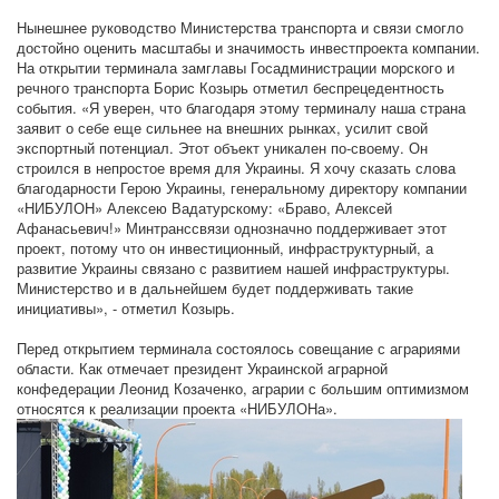
Нынешнее руководство Министерства транспорта и связи смогло
достойно оценить масштабы и значимость инвестпроекта компании.
На открытии терминала замглавы Госадминистрации морского и
речного транспорта Борис Козырь отметил беспрецедентность
события. «Я уверен, что благодаря этому терминалу наша страна
заявит о себе еще сильнее на внешних рынках, усилит свой
экспортный потенциал. Этот объект уникален по-своему. Он
строился в непростое время для Украины. Я хочу сказать слова
благодарности Герою Украины, генеральному директору компании
«НИБУЛОН» Алексею Вадатурскому: «Браво, Алексей
Афанасьевич!» Минтранссвязи однозначно поддерживает этот
проект, потому что он инвестиционный, инфраструктурный, а
развитие Украины связано с развитием нашей инфраструктуры.
Министерство и в дальнейшем будет поддерживать такие
инициативы», - отметил Козырь.
Перед открытием терминала состоялось совещание с аграриями
области. Как отмечает президент Украинской аграрной
конфедерации Леонид Козаченко, аграрии с большим оптимизмом
относятся к реализации проекта «НИБУЛОНа».