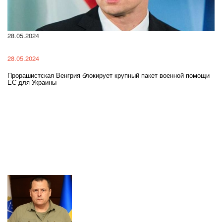
22.01.2024
22.01.2024
ая Венгрия блокирует крупный пакет военной помощи
Нацполіція лякає
аины
разі мобілізації п