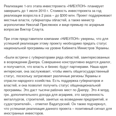
Реализацию 1-ого этапа инвестпроекта «НИБУЛОН» планирует
завершить до 1 июля 2010 г. Стоимость инвестпроекта за год
реализации возросла в 2 раза – до $300 млн. Проект поддерживают
местные власти, губернаторы областей, а также министр
агрополитики Николай Присяжнюк и вице-премьер по аграрным
вопросам Виктор Слаута.
При этом представители компании «НИБУЛОН» уверены, что для
успешной реализации этому проекту необходимо придать статус
национальной программы на уровне Кабинета Министров Украины.
«Были встречи с губернаторами ряда областей, заинтересованных
в возрождении Днепра. Совершенно конструктивно ведется диалог,
и получается, что власть и бизнес будут партнерами. Наша идея
интересная, она заслуживает, чтобы иметь общегосударственный
статус, поскольку затрагивает различные регионы Украины и
отрасли народного хозяйства. Есть поддержка губернаторов и
властей, и она позволит получить статус общенациональной
программы. Это даст тысячи рабочих мест по Днепру. Это 4 млрд.
грн. дополнительного дохода для аграриев, это загруженность
металлургов, строителей, занятых на возведении предприятий, и
судостроителей», - отметил Вадатурский. Он также подчеркнул,
что успешная реализация данного проекта – позитивный сигнал для
иностранных инвесторов.