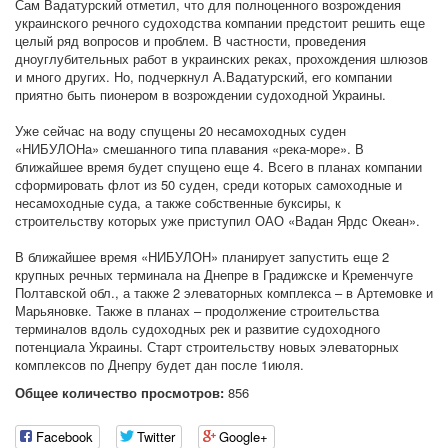
Сам Вадатурский отметил, что для полноценного возрождения
украинского речного судоходства компании предстоит решить еще
целый ряд вопросов и проблем. В частности, проведения
дноуглубительных работ в украинских реках, прохождения шлюзов
и много других. Но, подчеркнул А.Вадатурский, его компании
приятно быть пионером в возрождении судоходной Украины.
Уже сейчас на воду спущены 20 несамоходных суден
«НИБУЛОНа» смешанного типа плавания «река-море». В
ближайшее время будет спущено еще 4. Всего в планах компании
сформировать флот из 50 суден, среди которых самоходные и
несамоходные суда, а также собственные буксиры, к
строительству которых уже приступил ОАО «Вадан Ярдс Океан».
В ближайшее время «НИБУЛОН» планирует запустить еще 2
крупных речных терминала на Днепре в Градижске и Кременчуге
Полтавской обл., а также 2 элеваторных комплекса – в Артемовке и
Марьяновке. Также в планах – продолжение строительства
терминалов вдоль судоходных рек и развитие судоходного
потенциала Украины. Старт строительству новых элеваторных
комплексов по Днепру будет дан после 1июля.
Общее количество просмотров:
856
Facebook
Twitter
Google+