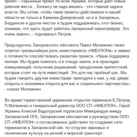
проект – серьезный проект по всей Украине, который дает новые
рабочие места... Бизнесу не надо мешать - это главная задача
власти. Мы хотим, чтобы такие проекты действовали в нашей
области не только в Каменке-Днепровской, но и в Запорожье,
Бердянске и других местах и будем поддерживать этот бизнес,
понимая, что здесь будет работать прозрачный зернотрейдер. Это
очень важно», - подчеркнул Петров.
Председатель Запорожского облсовета Павел Матвиенко также
отметил чрезвычайную роль инвестпроекта «НИБУЛОНа» и заявил
о готовности способствовать развитию проекта. «Наша поддержка
полная. Мы будем помогать и в отводе земли, и в прокладке
коммуникаций, получении разрешений, преодолении препятствий,
которые стоят на пути инвестиций. Это для нас пробный шаг. Мы
будем говорить другим инвесторам: приходите к нам, у нас двери
открыты и экономика открыта для вас и социального партнерства»,
- сказал Матвиенко.
Во время торжественной церемонии открытия терминала Б.Петров,
П.Матвиенко и генеральный директор ООО СП «НИБУЛОН», Герой
Украины Алексей Вадатурский подписали Меморандум между
Запорожской ОГА, Запорожским облсоветом и руководством ООО
СП «НИБУЛОН» о согласованных действиях по созданию сети
терминалов в Запорожской обл. по отгрузке зерновых и
технических культур на речной и морской транспорт.