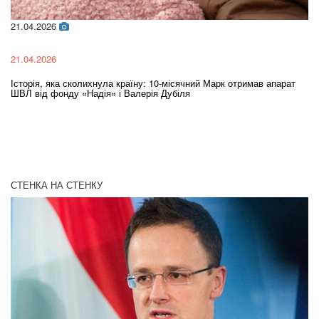
02.02.2026
02.02.2026
ула країну: 10-місячний Марк отримав апарат
Oleksii Abasov: How Ukrain
я» і Валерія Дубіля
Investments and Hedge Ris
СТЕНКА НА СТЕНКУ