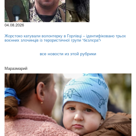
04.08.2026
Жорстоко катували волонтерку в Горлівці – ідентифіковано трьох
воєнних злочинців із терористичної групи “бєзлєра”
все новости из этой рубрики
Маразмарий