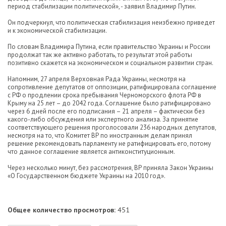
период стабилизации политической», - заявил Владимир Путин.
Он подчеркнул, что политическая стабилизация неизбежно приведет
и к экономической стабилизации.
По словам Владимира Путина, если правительство Украины и России
продолжат так же активно работать, то результат этой работы
позитивно скажется на экономическом и социальном развитии стран.
Напомним, 27 апреля Верховная Рада Украины, несмотря на
сопротивление депутатов от оппозиции, ратифицировала соглашение
с РФ о продлении срока пребывания Черноморского флота РФ в
Крыму на 25 лет – до 2042 года. Соглашение было ратифицировано
через 6 дней после его подписания – 21 апреля – фактически без
какого-либо обсуждения или экспертного анализа. За принятие
соответствующего решения проголосовали 236 народных депутатов,
несмотря на то, что Комитет ВР по иностранным делам принял
решение рекомендовать парламенту не ратифицировать его, потому
что данное соглашение является антиконституционным.
Через несколько минут, без рассмотрения, ВР приняла Закон Украины
«О Государственном бюджете Украины на 2010 год».
Общее количество просмотров:
451