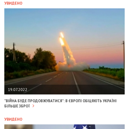
УВИДЕНО
19.07.2022
"ВІЙНА БУДЕ ПРОДОВЖУВАТИСЯ": В ЄВРОПІ ОБІЦЯЮТЬ УКРАЇНІ
БІЛЬШЕ ЗБРОЇ
УВИДЕНО