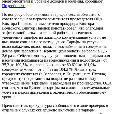
энергоносители и уровнем доходов населения, сообщают
Подробности
.
По вопросу обоснованности тарифов сессия областного
совета заслушала первого заместителя председателя ОДА
Виктора Павлюка и заместителя прокурора Виктора
Вольского. Виктор Павлюк констатировал, что благодаря
эффективной разъяснительной работе с населением
увеличение тарифов на жилищно-коммунальные услуги не
вызывало социального возмущения. Тарифы на услуги
водоснабжения, водоотвода, теплоснабжения и содержания
домов для населения в Черновицкой области выросли в 1,1-
2,6 раза. Себестоимость услуг установленными тарифами для
населения покрывается из водоснабжения и водоотвода - от
35,3 до 100,5%, теплоснабжение - от 60,6% до 101,9%,
содержание жилья - от 54,4% до 104,2 %. Лишь в трех
городских бюджетах (г. Залоговая, г. Кицмань, пгт. Путила)
предусмотрены дотации на покрытие разницы между
утвержденными тарифами и расходами на производство. ОДА
считает, что на Буковине тарифы на жилищно-коммунальные
услуги в целом приведены к экономически обоснованному
уровню.
Представитель прокуратуры сообщил, что в ходе проверок в
отдельных случаях обнаружено включение в тарифы