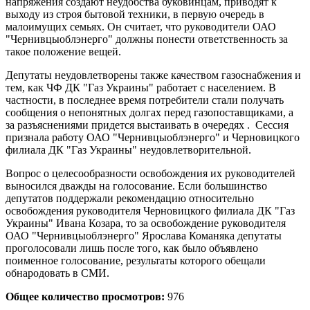
напряжения создают неудобства буковинцам, приводят к
выходу из строя бытовой техники, в первую очередь в
малоимущих семьях. Он считает, что руководители ОАО
"Чернивцыоблэнерго" должны понести ответственность за
такое положение вещей.
Депутаты неудовлетворены также качеством газоснабжения и
тем, как ЧФ ДК "Газ Украины" работает с населением. В
частности, в последнее время потребители стали получать
сообщения о непонятных долгах перед газопоставщиками, а
за разъяснениями придется выстаивать в очередях . Сессия
признала работу ОАО "Чернивцыоблэнерго" и Черновицкого
филиала ДК "Газ Украины" неудовлетворительной.
Вопрос о целесообразности освобождения их руководителей
выносился дважды на голосование. Если большинство
депутатов поддержали рекомендацию относительно
освобождения руководителя Черновицкого филиала ДК "Газ
Украины" Ивана Козара, то за освобождение руководителя
ОАО "Чернивцыоблэнерго" Ярослава Команяка депутаты
проголосовали лишь после того, как было объявлено
поименное голосование, результаты которого обещали
обнародовать в СМИ.
Общее количество просмотров:
976