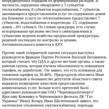
непредвиденных порядком их формирования расходов. В
частности, нарушение обнаружено у 5 субъектов
теплоснабжения, 8 субъектов водоснабжения, 7 субъектов,
занимающихся предоставлением услуг по содержанию домов
(на Буковине услуги по теплоснабжению предоставляют 7
субъектов, водоснабжения и водоотводы -15, содержание
домов - 201 субъект). По словам прокурора, есть случаи
игнорирования органами местного самоуправления и
субъектами ведения хозяйства предписаний прокуратуры,
решений инспекции по контролю за ценами,
Антимонопольного комитета и КРУ.
Против такой толерантной оценки ситуации выступил
руководитель фракции Партии Регионов Василий Ватаманюк,
который считает, что ОДА и другие местные органы, а также
рабочая группа, которая изучала обоснованность повышения
тарифов, не доработали . Он заявил, что есть основания для
снижения тарифов на 30-40%. Председатель облсовета Иван
Шилепницкий и большинство депутатов областного совета
выразили возмущение качеством предоставления
коммунальных услуг. Больше всего претензий было
адресовано руководителям ОАО "Черновцыоблэнерго"
Ярославу Команяку и Черновицкого филиала ДК "Газ
Украины" Ивану Козару. Иван Шилепницкий заявил, что
хаотические отключения электроснабжения, перепады