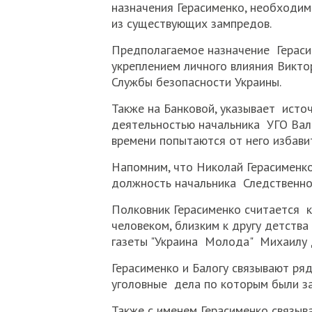
назначения Герасименко, необходимо
из существующих зампредов.
Предполагаемое назначение Гераси
укреплением личного влияния Викто
Службы безопасности Украины.
Также на Банковой, указывает исто
деятельностью начальника УГО Вале
времени попытаются от него избавит
Напомним, что Николай Герасименко
должность начальника Следственно
Полковник Герасименко считается к
человеком, близким к другу детства
газеты "Украина Молода" Михаилу
Герасименко и Балогу связывают ря
уголовные дела по которым были з
Также с именем Герасименко связыв