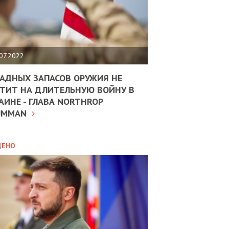
ЩИТЬ
НОМІКУ
РЩИНИ
07.2022
АН
АДНЫХ ЗАПАСОВ ОРУЖИЯ НЕ
ТИТ НА ДЛИТЕЛЬНУЮ ВОЙНУ В
АИНЕ - ГЛАВА NORTHROP
ИТИКА
10.02.2025
UMMAN
МВС
ДОВЖУЄ
АНЯТИ
ЛЯНТІВ
ДЕНО
УНІНА
ОЛОВА:
І
РОБИЦІ
02.02.2026
АВ
OLEKSII A