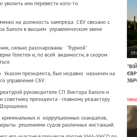
АГЕ
 уволить или перевести кого-то
УГО
РОЗ
НА
менко на должность зампреда СБУ связано с
ЗАК
ра Балоги в высшем управленческом звене
чник, сильно разочарованы "бурной"
ЭКО
19.
рия Гелетея и, по всей видимости, в скором
ТРА
ься.
"ВІ
ОБГ
ЄВР
 Указом президента, был недавно назначен на
СКА
САН
ЗБР
го управления СБУ.
ПРО
реатурой руководителя СП Виктора Балоги и
“ПІ
ПОТ
 и советнику президента - главному редактору
УВИ
 Дорошенко.
д криминальных и коррупционных скандалов,
ПОЛ
акрыты решениями судов различных инстанций.
УКР
ают его участие в процессе против УНА-УНСО по