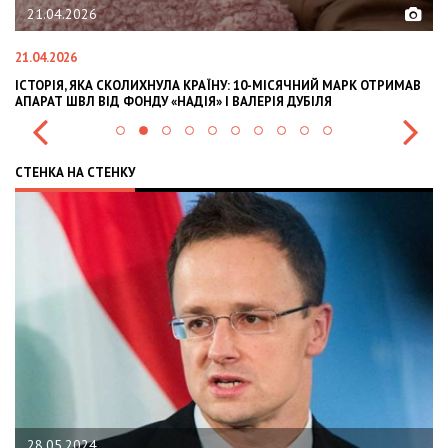
21.04.2026
21.04.2026
02
ІСТОРІЯ, ЯКА СКОЛИХНУЛА КРАЇНУ: 10-МІСЯЧНИЙ МАРК ОТРИМАВ
OL
АПАРАТ ШВЛ ВІД ФОНДУ «НАДІЯ» І ВАЛЕРІЯ ДУБІЛЯ
IN
СТЕНКА НА СТЕНКУ
28.05.2024