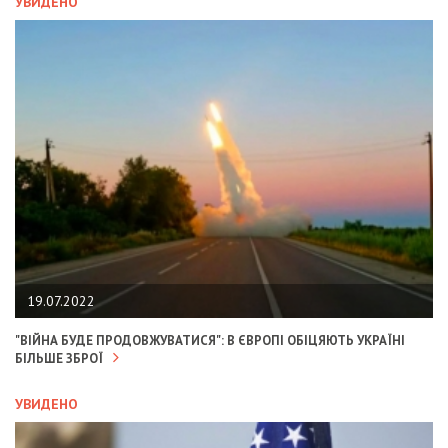
УВИДЕНО
19.07.2022
"ВІЙНА БУДЕ ПРОДОВЖУВАТИСЯ": В ЄВРОПІ ОБІЦЯЮТЬ УКРАЇНІ
БІЛЬШЕ ЗБРОЇ
УВИДЕНО