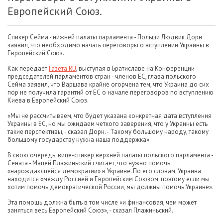
Европейский Союз.
Спикер Сейма - нижней палаты парламента - Польши Людвик Дорн
заявил, что необходимо начать переговоры о вступлении Украины в
Европейский Союз.
Как передает
Газета RU
, выступая в Братиславе на Конференции
председателей парламентов стран - членов ЕС, глава польского
Сейма заявил, что Варшава крайне огорчена тем, что Украина до сих
пор не получила гарантий от ЕС о начале переговоров по вступлению
Киева в Европейский Союз.
«Мы не рассчитываем, что будет указана конкретная дата вступления
Украины в ЕС, но мы ожидаем четкого заверения, что у Украины есть
такие перспективы, - сказал Дорн. - Такому большому народу, такому
большому государству нужна наша поддержка».
В свою очередь, вице-спикер верхней палаты польского парламента -
Сената - Мацей Плажиньский считает, что нужно помочь
«нарождающейся демократии» в Украине. По его словам, Украина
находится «между Россией и Европейским Союзом, поэтому если мы
хотим помочь демократической России, мы должны помочь Украине».
Эта помощь должна быть в том числе «и финансовая, чем может
заняться весь Европейский Союз», - сказал Плажиньский.