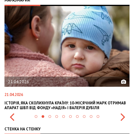
МАРАЗМАРИЙ
21.04.2026
21.04.2026
02
ІСТОРІЯ, ЯКА СКОЛИХНУЛА КРАЇНУ: 10-МІСЯЧНИЙ МАРК ОТРИМАВ
OL
АПАРАТ ШВЛ ВІД ФОНДУ «НАДІЯ» І ВАЛЕРІЯ ДУБІЛЯ
IN
СТЕНКА НА СТЕНКУ