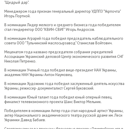
"Щедрый дар".
Менеджером года признан генеральный директор УДППЗ "Укрпочта"
Игорь Портной.
В номинации Лидер мелкого и среднего бизнеса года победителем
стал гендиректор ООО "КВИН-СВИГ" Игорь Андросов.
В номинации Аграрий года победил председатель наблюдательного
совета ООО "Тульчинский маслосырзавод" Станислав Войтович.
Меценатом года названо председателя собрания учредителей
Ассоциации Украинский деловой Центр экономического развития СНГ
Николая Петренко.
В номинации Ученый года победил вице-президент НАН Украины,
академик НАН Украины Антон Наумовец.
В номинации Художник года победил заслуженный деятель искусства
Украины, режиссер-документалист Сергей Буковский.
В номинации Юный талант года победил юный оперный певец,
финалист телевизионного проекта Шанс Виктор Мельник.
Победителем в номинации Актер года стал народный артист Украины,
актер Национального академического театра русской драме им. Леси
Украинки Давид Бабаев.
Спортсменами года признаны бронзовые призеры Олимпийских игр в