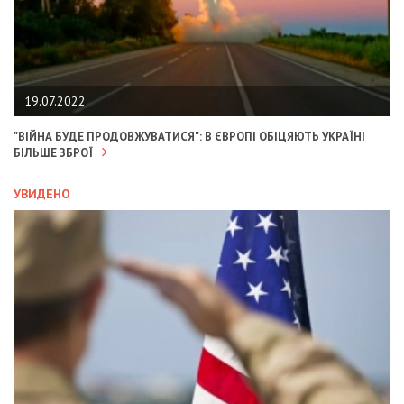
19.07.2022
"ВІЙНА БУДЕ ПРОДОВЖУВАТИСЯ": В ЄВРОПІ ОБІЦЯЮТЬ УКРАЇНІ
БІЛЬШЕ ЗБРОЇ
УВИДЕНО