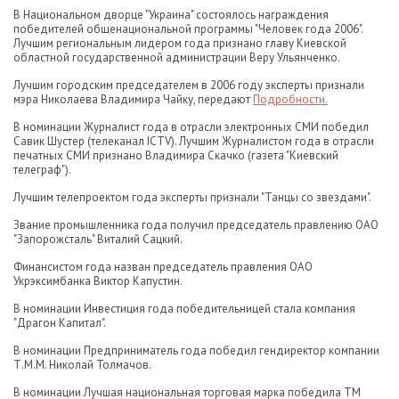
В Национальном дворце "Украина" состоялось награждения
победителей общенациональной программы "Человек года 2006".
Лучшим региональным лидером года признано главу Киевской
областной государственной администрации Веру Ульянченко.
Лучшим городским председателем в 2006 году эксперты признали
мэра Николаева Владимира Чайку, передают
Подробности.
В номинации Журналист года в отрасли электронных СМИ победил
Савик Шустер (телеканал ICTV). Лучшим Журналистом года в отрасли
печатных СМИ признано Владимира Скачко (газета "Киевский
телеграф").
Лучшим телепроектом года эксперты признали "Танцы со звездами".
Звание промышленника года получил председатель правлению ОАО
"Запорожсталь" Виталий Сацкий.
Финансистом года назван председатель правления ОАО
Укрэксимбанка Виктор Капустин.
В номинации Инвестиция года победительницей стала компания
"Драгон Капитал".
В номинации Предприниматель года победил гендиректор компании
Т.М.М. Николай Толмачов.
В номинации Лучшая национальная торговая марка победила ТМ