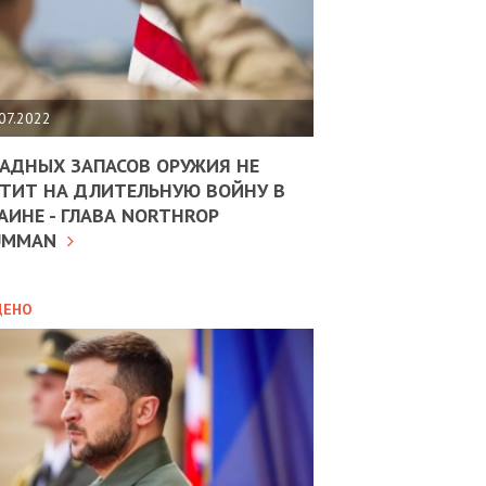
ЩИТЬ
НОМІКУ
РЩИНИ
07.2022
АН
АДНЫХ ЗАПАСОВ ОРУЖИЯ НЕ
ТИТ НА ДЛИТЕЛЬНУЮ ВОЙНУ В
АИНЕ - ГЛАВА NORTHROP
ИТИКА
10.02.2025
UMMAN
МВС
ДОВЖУЄ
АНЯТИ
ЛЯНТІВ
ДЕНО
УНІНА
ОЛОВА:
І
РОБИЦІ
АВ