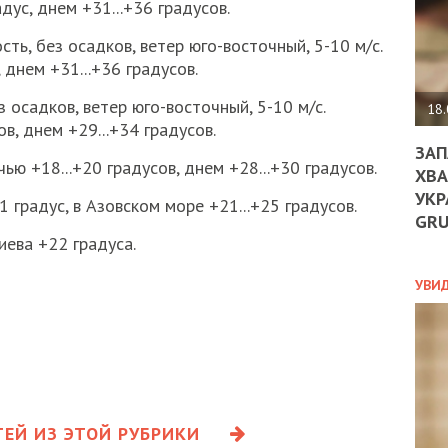
дус, днем +31...+36 градусов.
ДО
ЄС
ть, без осадков, ветер юго-восточный, 5-10 м/с.
ЗНИ
ЕКО
 днем +31...+36 градусов.
УГО
 осадков, ветер юго-восточный, 5-10 м/с.
-
18.
ОРБ
в, днем +29...+34 градусов.
ЗАП
ью +18...+20 градусов, днем +28...+30 градусов.
ХВА
УКР
 градус, в Азовском море +21...+25 градусов.
ПОЛ
GR
ПРО
ева +22 градуса.
ДОГ
УХИ
УВИ
ШАБ
ТА
НІК
НОВ
ПОД
СПР
ЕЙ ИЗ ЭТОЙ РУБРИКИ