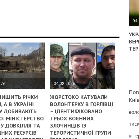
ПОЛ
ВИМ
04.
ЖОР
РЕА
УКР
ВЛА
ВЕР
НА
ТЕР
ВБИ
ВІЙ
ТЦК
026
04.08.2026
Пог
НИЩИТЬ РІЧКИ
ЖОРСТОКО КАТУВАЛИ
Киї
, А В УКРАЇНІ
ВОЛОНТЕРКУ В ГОРЛІВЦІ
У ДОБИВАЮТЬ
– ІДЕНТИФІКОВАНО
воло
: МІНІСТЕРСТВО
ТРЬОХ ВОЄННИХ
тиск
У ДОВКІЛЛЯ ТА
ЗЛОЧИНЦІВ ІЗ
НИХ РЕСУРСІВ
ТЕРОРИСТИЧНОЇ ГРУПИ
віте