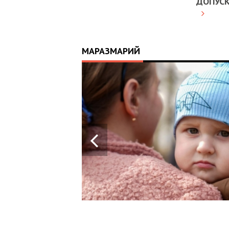
ДОПУС
МАРАЗМАРИЙ
21.04.2026
14:01
ІСТОРІЯ, ЯКА
СКОЛИХНУЛА
КРАЇНУ: 10-
МІСЯЧНИЙ МАРК
ОТРИМАВ АПАРАТ
ШВЛ ВІД ФОНДУ
«НАДІЯ» І ВАЛЕРІЯ
ДУБІЛЯ