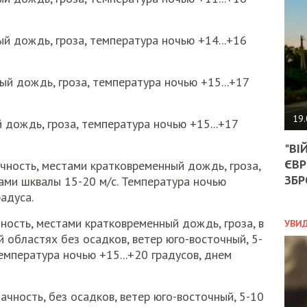
АГЕ
УГО
РОЗ
 дождь, гроза, температура ночью +14...+16
НА
ЗАК
й дождь, гроза, температура ночью +15...+17
ЭКО
19.
дождь, гроза, температура ночью +15...+17
ТРА
"ВІ
ОБГ
ЄВР
СКА
чность, местами кратковременный дождь, гроза,
САН
ЗБР
тами шквалы 15-20 м/с. Температура ночью
ПРО
радуса.
“ПІ
ПОТ
ность, местами кратковременный дождь, гроза, в
УВИ
 областях без осадков, ветер юго-восточный, 5-
емпература ночью +15...+20 градусов, днем
ПОЛ
чность, без осадков, ветер юго-восточный, 5-10
УКР