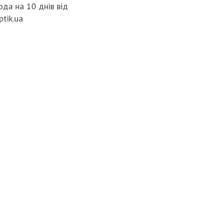
да на 10 днів від
ptik.ua
07:00
BASOV:
INIAN
ES CAN
IONAL
ENTS AND
SKS
WAR