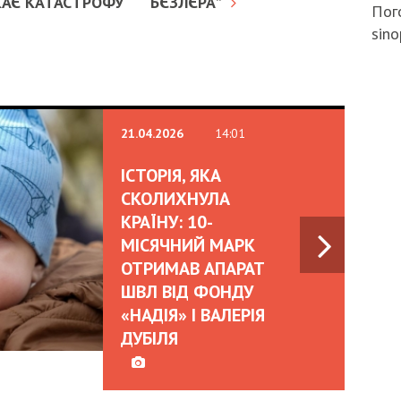
КАЄ КАТАСТРОФУ
“БЄЗЛЄРА”
Пого
sino
02.02.2026
OLEKSII A
HOW UKRA
BUSINESS
ATTRACT
INTERNAT
INVESTM
HEDGE RI
DURING 