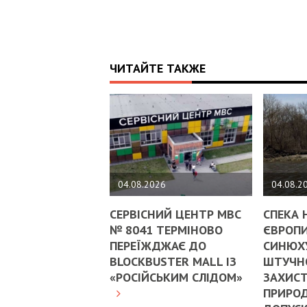
ЧИТАЙТЕ ТАКЖЕ
04.08.2026
04.08.2
СЕРВІСНИЙ ЦЕНТР МВС
СПЕКА 
№ 8041 ТЕРМІНОВО
ЄВРОПИ
ПЕРЕЇЖДЖАЄ ДО
СИНЮХ
BLOCKBUSTER MALL ІЗ
ШТУЧНО
«РОСІЙСЬКИМ СЛІДОМ»
ЗАХИСТ
ПРИРОД