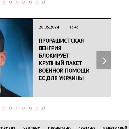
22.
НА
ГР
ПО
КР
СИ
МО
ПО
ВІ
ГОВОРЯТ
УВИДЕНО
ПРОЧИТАНО
СКАЗАНО
МАРАЗМАРИЙ