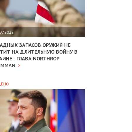
ЩИТЬ
НОМІКУ
РЩИНИ
07.2022
АН
АДНЫХ ЗАПАСОВ ОРУЖИЯ НЕ
ТИТ НА ДЛИТЕЛЬНУЮ ВОЙНУ В
АИНЕ - ГЛАВА NORTHROP
ИТИКА
10.02.2025
UMMAN
МВС
ДОВЖУЄ
АНЯТИ
ЛЯНТІВ
ДЕНО
УНІНА
ОЛОВА:
І
РОБИЦІ
АВ