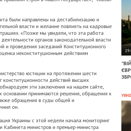
АГЕ
УГО
РОЗ
НА
ента были направлены на дестабилизацию и
ЗАК
тельной власти и желание повлиять на кадровые
трациях. «Позже мы увидели, что эта работа
 деятельности органов законодательной власти
ий и проведения заседаний Конституционного
ЭКО
19.
 оценка неконституционным действиям
ТРА
"ВІ
ОБГ
ЄВР
СКА
нистерство юстиции на протяжении шести
САН
ЗБР
г конституционности действий высших
ПРО
обнародуем эти заключения на нашем сайте,
“ПІ
их основании принимаются решения, обращения к
ПОТ
УВИ
 также обращения в суды общей и
чнил он.
ПОЛ
ция Украины с этой недели начала мониторинг
и Кабинета министров и премьер-министра
УКР