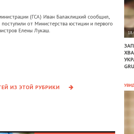
ДО
ЄС
ЗНИ
министрации (ГСА) Иван Балаклицкий сообщил,
ЕКО
 поступили от Министерства юстиции и первого
УГО
нистров Елены Лукаш.
-
18.
ОРБ
ЗАП
ХВА
УКР
ПОЛ
GR
ПРО
ДОГ
УХИ
УВИ
ЕЙ ИЗ ЭТОЙ РУБРИКИ
ШАБ
ТА
НІК
НОВ
ПОД
СПР