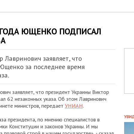
ЛГОДА ЮЩЕНКО ПОДПИСАЛ
ЗА
 Лавринович заявляет, что
Ющенко за последнее время
за.
вич заявляет, что президент Украины Виктор
л 62 незаконных указа. Об этом Лавринович
инете министров, передает
УНИАН
.
ПОЛ
УВИ
аза президента, по мнению специалистов в
ЗАТ
мки Конституции и законов Украины. И мы
ДВО
 правовой строй в нашем государстве», - сказал