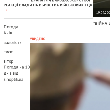
РЕАКЦІЇ ВЛАДИ НА ВБИВСТВА ВІЙСЬКОВИХ ТЦК
19.07.20
"ВІЙНА 
Погода
Київ
УВИДЕНО
вологість:
тиск:
вітер:
Погода на 10
днів від
sinoptik.ua