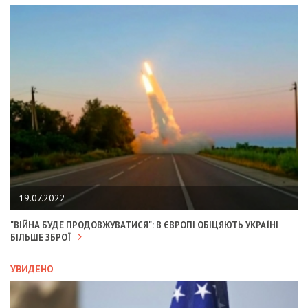
19.07.2022
"ВІЙНА БУДЕ ПРОДОВЖУВАТИСЯ": В ЄВРОПІ ОБІЦЯЮТЬ УКРАЇНІ
БІЛЬШЕ ЗБРОЇ
УВИДЕНО