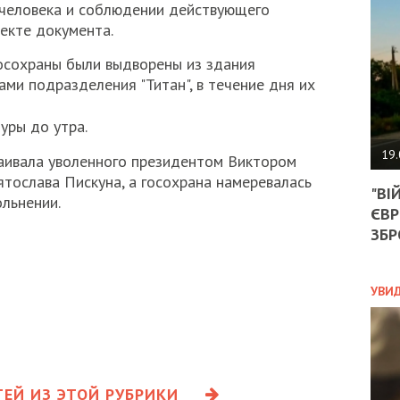
АГЕ
 человека и соблюдении действующего
УГО
оекте документа.
РОЗ
НА
осохраны были выдворены из здания
ЗАК
ми подразделения "Титан", в течение дня их
уры до утра.
ЭКО
19.
аивала уволенного президентом Виктором
ТРА
тослава Пискуна, а госохрана намеревалась
"ВІ
ОБГ
льнении.
ЄВР
СКА
САН
ЗБР
ПРО
“ПІ
ПОТ
УВИ
ПОЛ
УКР
ЕЙ ИЗ ЭТОЙ РУБРИКИ