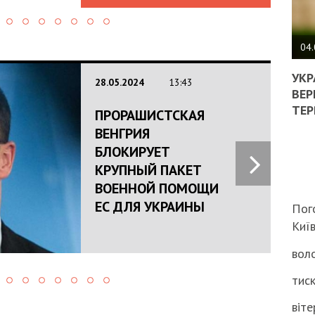
ПОЛ
ВИМ
04.
ЖОР
РЕА
УКР
28.05.2024
13:43
ВЛА
ВЕР
НА
ТЕР
ПРОРАШИСТСКАЯ
ВБИ
ВЕНГРИЯ
ВІЙ
ТЦК
БЛОКИРУЕТ
КРУПНЫЙ ПАКЕТ
ВОЕННОЙ ПОМОЩИ
ЕС ДЛЯ УКРАИНЫ
Пог
Киї
воло
тиск
віте