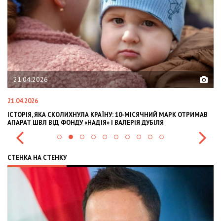
21.04.2026
21.04.2026
02
ІСТОРІЯ, ЯКА СКОЛИХНУЛА КРАЇНУ: 10-МІСЯЧНИЙ МАРК ОТРИМАВ
OL
АПАРАТ ШВЛ ВІД ФОНДУ «НАДІЯ» І ВАЛЕРІЯ ДУБІЛЯ
IN
СТЕНКА НА СТЕНКУ