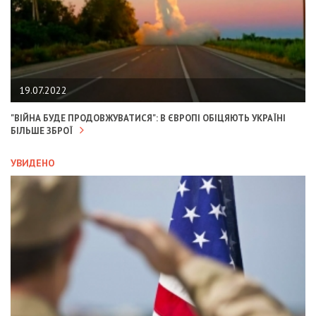
19.07.2022
"ВІЙНА БУДЕ ПРОДОВЖУВАТИСЯ": В ЄВРОПІ ОБІЦЯЮТЬ УКРАЇНІ
БІЛЬШЕ ЗБРОЇ
УВИДЕНО