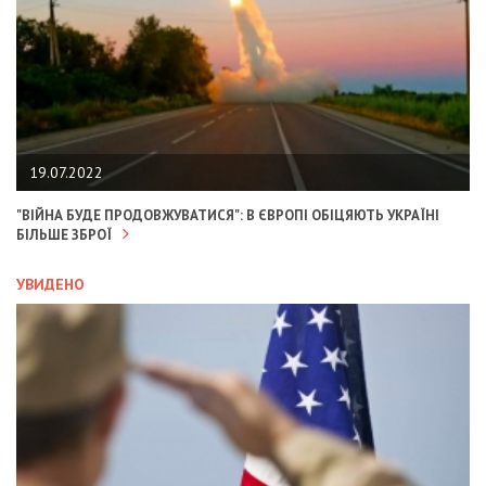
19.07.2022
"ВІЙНА БУДЕ ПРОДОВЖУВАТИСЯ": В ЄВРОПІ ОБІЦЯЮТЬ УКРАЇНІ
БІЛЬШЕ ЗБРОЇ
УВИДЕНО