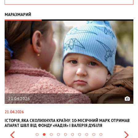
МАРАЗМАРИЙ
21.04.2026
21.04.2026
02
ІСТОРІЯ, ЯКА СКОЛИХНУЛА КРАЇНУ: 10-МІСЯЧНИЙ МАРК ОТРИМАВ
OL
АПАРАТ ШВЛ ВІД ФОНДУ «НАДІЯ» І ВАЛЕРІЯ ДУБІЛЯ
IN