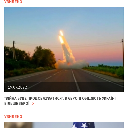
УВИДЕНО
19.07.2022
"ВІЙНА БУДЕ ПРОДОВЖУВАТИСЯ": В ЄВРОПІ ОБІЦЯЮТЬ УКРАЇНІ
БІЛЬШЕ ЗБРОЇ
УВИДЕНО