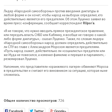
Лидер «Народной самообороны» против введения диктатуры в
любой форме и он хочет, чтобы народ на выборах определил, кто
действительно является его предателем. Об этом Луценко заявил во
время пресс-конференции, сообщает корреспондент
RUpor’
a.
«Я не говорю, что нужно вводить прямое президентское правление,
или передать власть СНБО или Кабмину, я вообще не говорю о какой-
либо форме диктатуры», - сказал Луценко. Также, по словам лидера
«Народной самообороны» народ должен определить действительно
ли СПУ во главе с Александром Морозом является предателями.
«Пусть народ скажет, действительно ли «социалисты» предатели или
же Иуда не повесился, а изменил фамилию и перешел в парламент», -
резюмировал Луценко.
Напомним, что представители «оранжевого лагеря» обвиняют Мороза
в предательстве и считают его виновником за ситуацию, которая ныне
сложилась.
Общее количество просмотров:
726
Facebook
Twitter
Google+