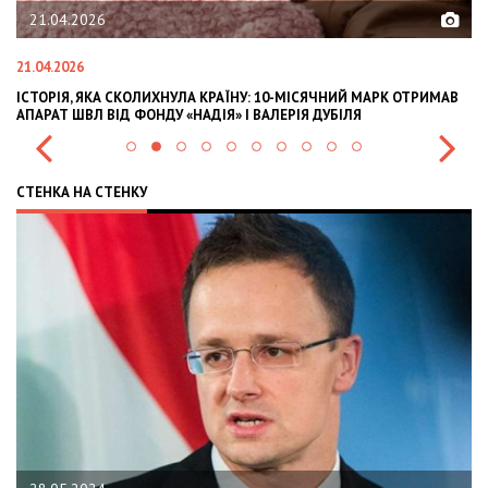
21.04.2026
21.04.2026
02
ІСТОРІЯ, ЯКА СКОЛИХНУЛА КРАЇНУ: 10-МІСЯЧНИЙ МАРК ОТРИМАВ
OL
АПАРАТ ШВЛ ВІД ФОНДУ «НАДІЯ» І ВАЛЕРІЯ ДУБІЛЯ
IN
СТЕНКА НА СТЕНКУ