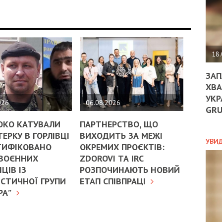
ДО
ЄС
ЗНИ
ЕКО
УГО
-
18.
ОРБ
ЗАП
ХВА
УКР
ПОЛ
026
06.08.2026
GR
ПРО
ОКО КАТУВАЛИ
ПАРТНЕРСТВО, ЩО
ДОГ
ЕРКУ В ГОРЛІВЦІ
ВИХОДИТЬ ЗА МЕЖІ
УХИ
УВИ
ТИФІКОВАНО
ОКРЕМИХ ПРОЄКТІВ:
ШАБ
 ВОЄННИХ
ZDOROVI ТА IRC
ТА
ЦІВ ІЗ
РОЗПОЧИНАЮТЬ НОВИЙ
НІК
НОВ
СТИЧНОЇ ГРУПИ
ЕТАП СПІВПРАЦІ
ПОД
РА”
СПР