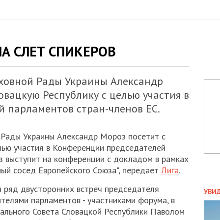
А СЛЕТ СПИКЕРОВ
рховной Рады Украины Александр
овацкую Республику с целью участия в
 парламентов стран-членов ЕС.
 Рады Украины Александр Мороз посетит с
лью участия в Конференции председателей
з выступит на конференции с докладом в рамках
ный сосед Европейского Союза", передает
Лига
.
ПОЛ
н ряд двусторонних встреч председателя
УВИ
телями парламентов - участниками форума, в
ЗАТ
ального Совета Словацкой Республики Паволом
ДВО