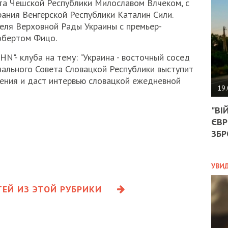
та Чешской Республики Милославом Влчеком, с
АГЕ
УГО
ния Венгерской Республики Каталин Сили.
РОЗ
еля Верховной Рады Украины с премьер-
НА
обертом Фицо.
ЗАК
HN"- клуба на тему: "Украина - восточный сосед
нального Совета Словацкой Республики выступит
ения и даст интервью словацкой ежедневной
ЭКО
19.
ТРА
"ВІ
ОБГ
ЄВР
СКА
САН
ЗБР
ПРО
“ПІ
ПОТ
УВИ
ЕЙ ИЗ ЭТОЙ РУБРИКИ
ПОЛ
УКР