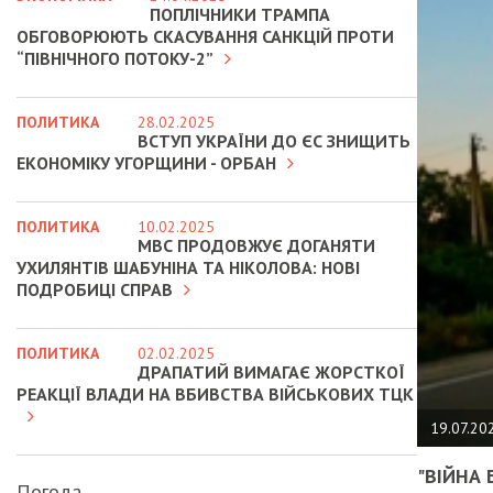
ПОПЛІЧНИКИ ТРАМПА
ОБГОВОРЮЮТЬ СКАСУВАННЯ САНКЦІЙ ПРОТИ
“ПІВНІЧНОГО ПОТОКУ-2”
ПОЛИТИКА
28.02.2025
ВСТУП УКРАЇНИ ДО ЄС ЗНИЩИТЬ
ЕКОНОМІКУ УГОРЩИНИ - ОРБАН
ПОЛИТИКА
10.02.2025
МВС ПРОДОВЖУЄ ДОГАНЯТИ
УХИЛЯНТІВ ШАБУНІНА ТА НІКОЛОВА: НОВІ
ПОДРОБИЦІ СПРАВ
ПОЛИТИКА
02.02.2025
ДРАПАТИЙ ВИМАГАЄ ЖОРСТКОЇ
РЕАКЦІЇ ВЛАДИ НА ВБИВСТВА ВІЙСЬКОВИХ ТЦК
19.07.20
"ВІЙНА 
Погода