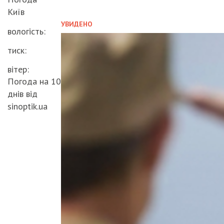
Київ
УВИДЕНО
вологість:
тиск:
вітер:
Погода на 10
днів від
sinoptik.ua