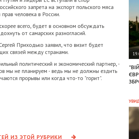
АГЕ
российского запрета на экспорт польского мяса
УГО
прав человека в России.
РОЗ
НА
скорее всего, будет в основном обсуждать
ЗАК
дохнуть от самарских разногласий.
ергей Приходько заявил, что визит будет
ЭКО
щих связей между странами.
19.
ТРА
бильный политический и экономический партнер, -
"ВІ
ОБГ
ов мы не планируем - ведь мы не должны ездить
ЄВР
СКА
чаются прорывы или когда что-то "горит".
САН
ЗБР
ПРО
“ПІ
ПОТ
УВИ
ПОЛ
УКР
ЕЙ ИЗ ЭТОЙ РУБРИКИ