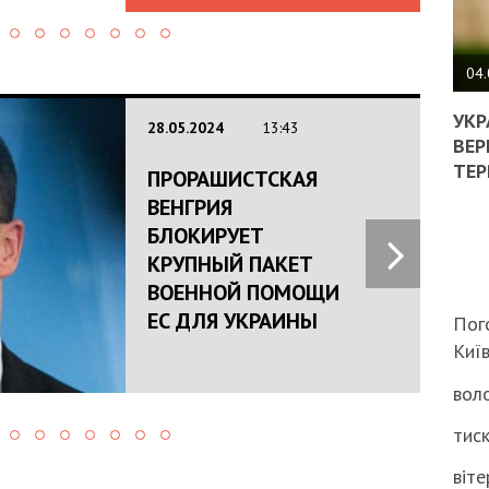
ПОЛ
ВИМ
04.
ЖОР
РЕА
УКР
28.05.2024
13:43
ВЛА
ВЕР
НА
ТЕР
ПРОРАШИСТСКАЯ
ВБИ
ВЕНГРИЯ
ВІЙ
ТЦК
БЛОКИРУЕТ
КРУПНЫЙ ПАКЕТ
ВОЕННОЙ ПОМОЩИ
ЕС ДЛЯ УКРАИНЫ
Пог
Киї
воло
тиск
віте