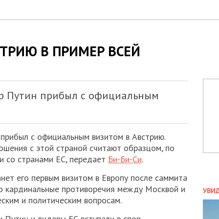
ТРИЮ В ПРИМЕР ВСЕЙ
ир Путин прибыл с официальным
прибыл с официальным визитом в Австрию.
ношения с этой страной считают образцом, по
и со странами ЕС, передает
Би-Би-Си
.
анет его первым визитом в Европу после саммита
ПОЛ
го кардинальные противоречия между Москвой и
УВИ
ским и политическим вопросам.
ЗАТ
ДВО
Путин и лидеры ЕС вступали в спор