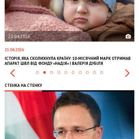
21.04.2026
21.04.2026
02
ІСТОРІЯ, ЯКА СКОЛИХНУЛА КРАЇНУ: 10-МІСЯЧНИЙ МАРК ОТРИМАВ
OL
АПАРАТ ШВЛ ВІД ФОНДУ «НАДІЯ» І ВАЛЕРІЯ ДУБІЛЯ
IN
СТЕНКА НА СТЕНКУ