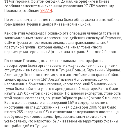
114 кг героина. Об этом сегодня, 23 мая, на брифинге в Киеве
сообщил заместитель начальника управления "К" СБУ Александр
Похилько, сообщает
УНИАН
.
По его словам, эта партия героина была обнаружена в автомобиле
гражданина Турции в центре Киева - вблизи цирка.
Как отметил Александр Похилько, эта операция является третьим и
заключительным этапом совместного действия спецслужб Германии,
США и Турции относительно ликвидации транснациональной
преступной группы, которая наладила канал транзитного
перемещения героина из Афганистана в страны Западной Европы.
По словам Похилька, выявленные каналы наркотрафика и
лаборатории были организованы международными преступными
структурами, имеющими связи в Турции, Польше, Германии и Украине.
Александр Похилько отметил, что в автомобиле иностранца бойцы
спецподразделения СБУ "Альфа" изъяли 4 спортивных сумки,
наполненные брикетами героина, кроме того, ещё 3 аналогичных
сумки были найдены у него в арендованной квартире. Всего были
изъяты 229 брикетов с наркотиком. По данным экспертов, стоимость
этой партии составляет, по ценам "чёрного рынка", около 9 млн евро.
Всего же в результате спецопераций СБУ в сотрудничестве с
иностранными спецслужбами начиная с декабря 2006 года было
изъято 285 кг героина. СБУ в отношении задержанного иностранца
возбудила уголовное дело. Предварительным следствием
установлено, что наркотики были ввезены на территорию Украины
контрабандой из Турции.