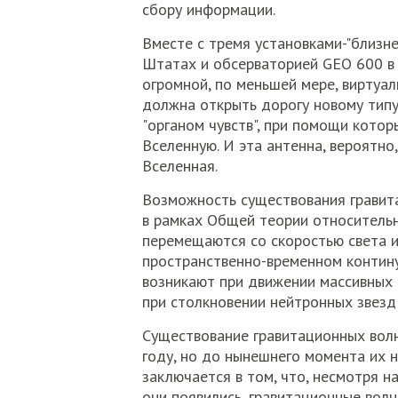
сбору информации.
Вместе с тремя установками-"близн
Штатах и обсерваторией GEO 600 в Г
огромной, по меньшей мере, виртуал
должна открыть дорогу новому типу
"органом чувств", при помощи кото
Вселенную. И эта антенна, вероятно
Вселенная.
Возможность существования гравит
в рамках Общей теории относительно
перемещаются со скоростью света и
пространственно-временном контину
возникают при движении массивных 
при столкновении нейтронных звезд
Существование гравитационных вол
году, но до нынешнего момента их 
заключается в том, что, несмотря н
они появились, гравитационные вол