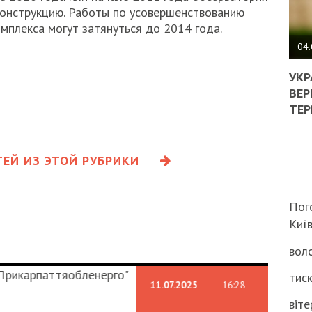
конструкцию. Работы по усовершенствованию
ПОЛ
мплекса могут затянуться до 2014 года.
ВИМ
04.
ЖОР
РЕА
УКР
ВЛА
ВЕР
НА
ТЕР
ВБИ
ВІЙ
ТЦК
ЕЙ ИЗ ЭТОЙ РУБРИКИ
Пог
Киї
воло
тиск
11.07.2025
16:28
віте