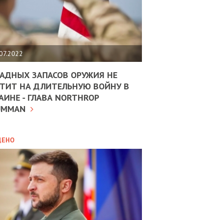
ЩИТЬ
НОМІКУ
РЩИНИ
07.2022
АН
АДНЫХ ЗАПАСОВ ОРУЖИЯ НЕ
ТИТ НА ДЛИТЕЛЬНУЮ ВОЙНУ В
АИНЕ - ГЛАВА NORTHROP
ИТИКА
10.02.2025
UMMAN
МВС
ДОВЖУЄ
АНЯТИ
ЛЯНТІВ
ДЕНО
УНІНА
ОЛОВА:
І
РОБИЦІ
АВ