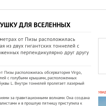
ВУШКУ ДЛЯ ВСЕЛЕННЫХ
ометрах от Пизы расположилась
ая из двух гигантских тоннелей с
женных перпендикулярно друг другу
от Пизы расположилась обсерватория Virgo,
елей с голубыми крышами, расположенных
буквы L. Внутри тоннелей пролегает лазерный
ПОЛ
УВИ
иями за гравитационными волнами. Она создана
ЗАТ
ДВО
алистами и в прошлую пятницу приступила к