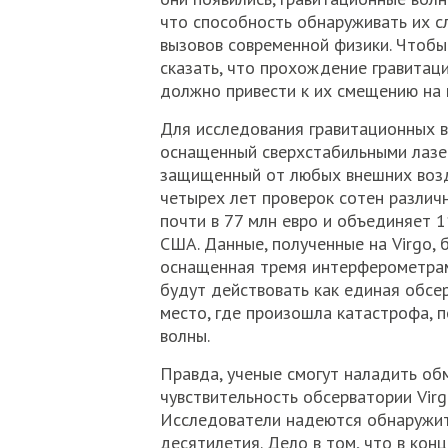
что способность обнаруживать их с
вызовов современной физики. Чтобы
сказать, что прохождение гравитац
должно привести к их смещению на
Для исследования гравитационных 
оснащенный сверхстабильными лазер
защищенный от любых внешних возд
четырех лет проверок сотен различ
почти в 77 млн евро и объединяет 
США. Данные, полученные на Virgo, бу
оснащенная тремя интерферометрами
будут действовать как единая обсе
место, где произошла катастрофа,
волны.
Правда, ученые смогут наладить об
чувствительность обсерватории Virg
Исследователи надеются обнаружит
десятилетия. Дело в том, что в кон