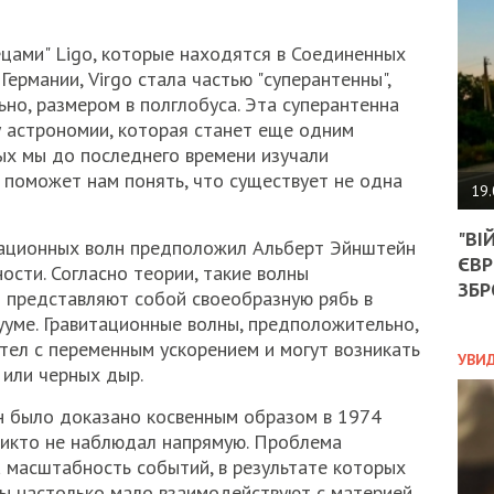
АГЕ
УГО
РОЗ
ецами" Ligo, которые находятся в Соединенных
НА
ермании, Virgo стала частью "суперантенны",
ЗАК
ьно, размером в полглобуса. Эта суперантенна
 астрономии, которая станет еще одним
рых мы до последнего времени изучали
, поможет нам понять, что существует не одна
ЭКО
19.
ТРА
"ВІ
ОБГ
ационных волн предположил Альберт Эйнштейн
ЄВР
СКА
сти. Согласно теории, такие волны
САН
ЗБР
 представляют собой своеобразную рябь в
ПРО
уме. Гравитационные волны, предположительно,
“ПІ
тел с переменным ускорением и могут возникать
ПОТ
УВИ
 или черных дыр.
н было доказано косвенным образом в 1974
ПОЛ
никто не наблюдал напрямую. Проблема
а масштабность событий, в результате которых
УКР
ны настолько мало взаимодействуют с материей,