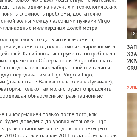
ДО
леды стала одним из научных и технологических
ЄС
 понять сложность проблемы, достаточно
ЗНИ
ионной волны между лазерными пучками Virgo
ЕКО
УГО
 миллиардные миллиардных долей метра.
-
18.
ОРБ
волн пришлось создать интерферометр,
ами и, кроме того, полностью изолированный и
ЗАП
ействий. Калибровка инструмента потребовала
ХВА
ных параметров. Обсерватория Virgo обошлась
УКР
ПОЛ
11 исследовательских лабораторий в Италии и
GR
ПРО
дут передаваться в Ligo. Virgo и Ligo,
ДОГ
 (два в штате Вашингтон и один в Луизиане),
УХИ
УВИ
рватория. Только так можно будет определить
ШАБ
 породившая обнаруженные гравитационные
ТА
НІК
НОВ
мен информацией только после того, как
ПОД
o будет доведена до уровня установки Ligo.
СПР
ь гравитационные волны до конца текущего
це 2010 года или начале 2011 года обсерватория