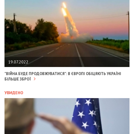
19.07.2022
"ВІЙНА БУДЕ ПРОДОВЖУВАТИСЯ": В ЄВРОПІ ОБІЦЯЮТЬ УКРАЇНІ
БІЛЬШЕ ЗБРОЇ
УВИДЕНО