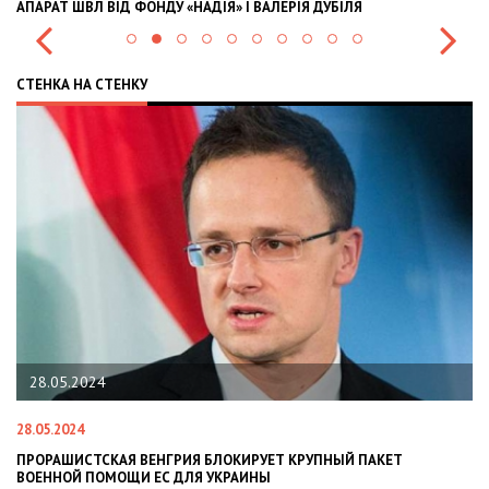
ФОНДУ «НАДІЯ» І ВАЛЕРІЯ ДУБІЛЯ
INTERNATIONAL INVES
СТЕНКА НА СТЕНКУ
2024
22.01.2024
4
22.01.2024
СТСКАЯ ВЕНГРИЯ БЛОКИРУЕТ КРУПНЫЙ ПАКЕТ
НАЦПОЛІЦІЯ 
 ПОМОЩИ ЕС ДЛЯ УКРАИНЫ
СИТУАЦІЇ В РА