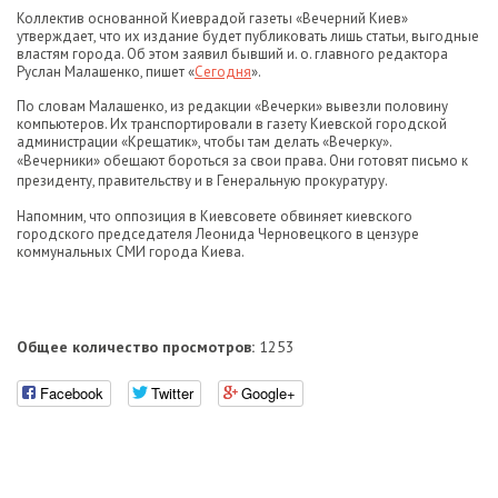
Коллектив основанной Киеврадой газеты «Вечерний Киев»
утверждает, что их издание будет публиковать лишь статьи, выгодные
властям города. Об этом заявил бывший и. о. главного редактора
Руслан Малашенко, пишет «
Сегодня
».
По словам Малашенко, из редакции «Вечерки» вывезли половину
компьютеров. Их транспортировали в газету Киевской городской
администрации «Крещатик», чтобы там делать «Вечерку».
«Вечерники» обещают бороться за свои права. Они готовят письмо к
президенту, правительству и в Генеральную прокуратуру.
Напомним, что оппозиция в Киевсовете обвиняет киевского
городского председателя Леонида Черновецкого в цензуре
коммунальных СМИ города Киева.
Общее количество просмотров:
1253
Facebook
Twitter
Google+