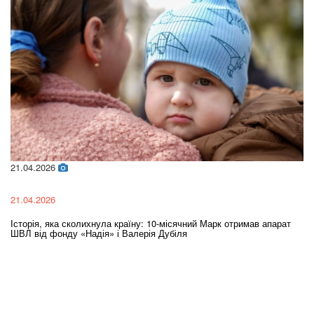
21.04.2026
02
21.04.2026
02
Історія, яка сколихнула країну: 10-місячний Марк отримав апарат
Ol
ШВЛ від фонду «Надія» і Валерія Дубіля
In