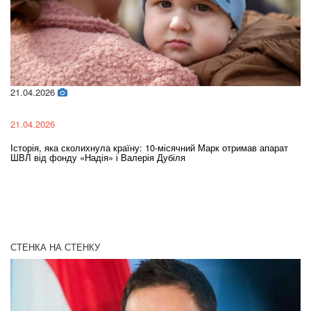
21.04.2026
02
21.04.2026
02
Історія, яка сколихнула країну: 10-місячний Марк отримав апарат
Ol
ШВЛ від фонду «Надія» і Валерія Дубіля
In
СТЕНКА НА СТЕНКУ