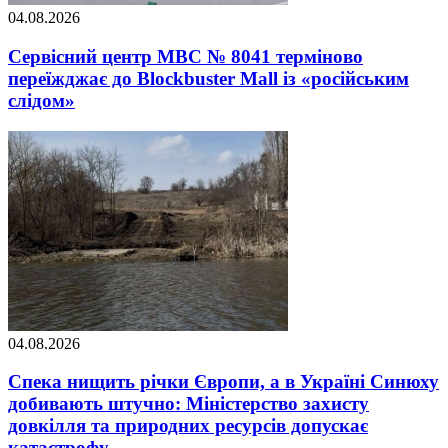
04.08.2026
Сервісний центр МВС № 8041 терміново
переїжджає до Blockbuster Mall із «російським
слідом»
04.08.2026
Спека нищить річки Європи, а в Україні Синюху
добивають штучно: Міністерство захисту
довкілля та природних ресурсів допускає
катастрофу