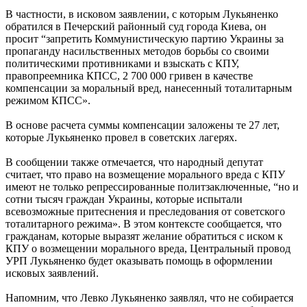
В частности, в исковом заявлении, с которым Лукьяненко
обратился в Печерский районный суд города Киева, он
просит “запретить Коммунистическую партию Украины за
пропаганду насильственных методов борьбы со своими
политическими противниками и взыскать с КПУ,
правопреемника КПСС, 2 700 000 гривен в качестве
компенсации за моральный вред, нанесенный тоталитарным
режимом КПСС».
В основе расчета суммы компенсации заложены те 27 лет,
которые Лукьяненко провел в советских лагерях.
В сообщении также отмечается, что народный депутат
считает, что право на возмещение морального вреда с КПУ
имеют не только репрессированные политзаключенные, “но и
сотни тысяч граждан Украины, которые испытали
всевозможные притеснения и преследования от советского
тоталитарного режима». В этом контексте сообщается, что
гражданам, которые выразят желание обратиться с иском к
КПУ о возмещении морального вреда, Центральный провод
УРП Лукьяненко будет оказывать помощь в оформлении
исковых заявлений.
Напомним, что Левко Лукьяненко заявлял, что не собирается