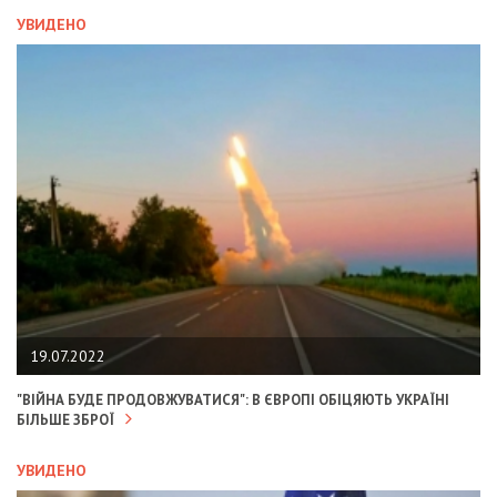
УВИДЕНО
19.07.2022
"ВІЙНА БУДЕ ПРОДОВЖУВАТИСЯ": В ЄВРОПІ ОБІЦЯЮТЬ УКРАЇНІ
БІЛЬШЕ ЗБРОЇ
УВИДЕНО