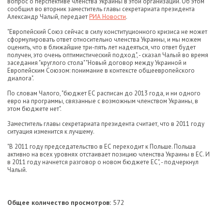
вопрос о перспективе членства Украины в этой организации. Об этом
сообщил во вторник заместитель главы секретариата президента
Александр Чалый, передает
РИА Новости
.
"Европейский Союз сейчас в силу конституционного кризиса не может
сформулировать ответ относительно членства Украины, и мы можем
оценить, что в ближайшие три-пять лет надеяться, что ответ будет
получен, это очень оптимистический подход", - сказал Чалый во время
заседания "круглого стола" "Новый договор между Украиной и
Европейским Союзом: понимание в контексте общеевропейского
диалога".
По словам Чалого, "бюджет ЕС расписан до 2013 года, и ни одного
евро на программы, связанные с возможным членством Украины, в
этом бюджете нет".
Заместитель главы секретариата президента считает, что в 2011 году
ситуация изменится к лучшему.
"В 2011 году председательство в ЕС переходит к Польше. Польша
активно на всех уровнях отстаивает позицию членства Украины в ЕС. И
в 2011 году начнется разговор о новом бюджете ЕС", - подчеркнул
Чалый.
Общее количество просмотров:
572