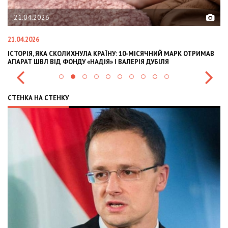
21.04.2026
02.
1.04.2026
02.02.
СТОРІЯ, ЯКА СКОЛИХНУЛА КРАЇНУ: 10-МІСЯЧНИЙ МАРК ОТРИМАВ
OLEKS
ПАРАТ ШВЛ ВІД ФОНДУ «НАДІЯ» І ВАЛЕРІЯ ДУБІЛЯ
INTER
СТЕНКА НА СТЕНКУ