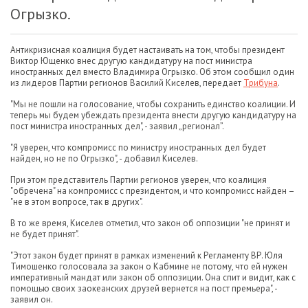
Огрызко.
Антикризисная коалиция будет настаивать на том, чтобы президент
Виктор Ющенко внес другую кандидатуру на пост министра
иностранных дел вместо Владимира Огрызко. Об этом сообщил один
из лидеров Партии регионов Василий Киселев, передает
Трибуна
.
"Мы не пошли на голосование, чтобы сохранить единство коалиции. И
теперь мы будем убеждать президента внести другую кандидатуру на
пост министра иностранных дел", - заявил „регионал”.
"Я уверен, что компромисс по министру иностранных дел будет
найден, но не по Огрызко", - добавил Киселев.
При этом представитель Партии регионов уверен, что коалиция
"обречена" на компромисс с президентом, и что компромисс найден –
"не в этом вопросе, так в других".
В то же время, Киселев отметил, что закон об оппозиции "не принят и
не будет принят".
"Этот закон будет принят в рамках изменений к Регламенту ВР. Юля
Тимошенко голосовала за закон о Кабмине не потому, что ей нужен
императивный мандат или закон об оппозиции. Она спит и видит, как с
помощью своих заокеанских друзей вернется на пост премьера", -
заявил он.