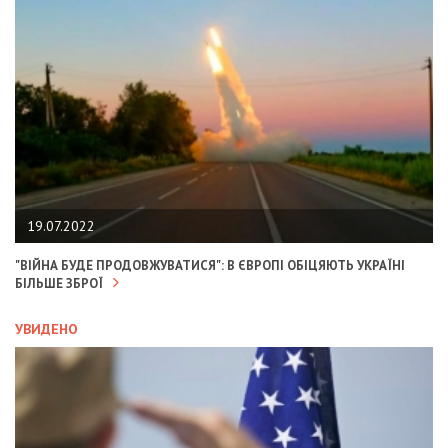
19.07.2022
"ВІЙНА БУДЕ ПРОДОВЖУВАТИСЯ": В ЄВРОПІ ОБІЦЯЮТЬ УКРАЇНІ
БІЛЬШЕ ЗБРОЇ
УВИДЕНО