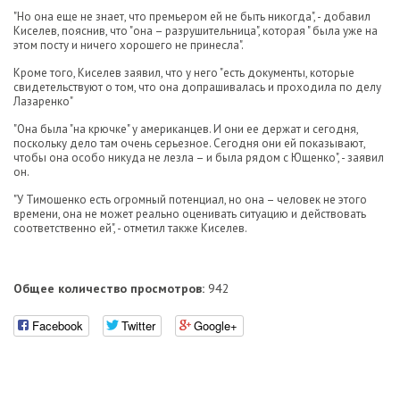
"Но она еще не знает, что премьером ей не быть никогда", - добавил
Киселев, пояснив, что "она – разрушительница", которая " была уже на
этом посту и ничего хорошего не принесла".
Кроме того, Киселев заявил, что у него "есть документы, которые
свидетельствуют о том, что она допрашивалась и проходила по делу
Лазаренко"
"Она была "на крючке" у американцев. И они ее держат и сегодня,
поскольку дело там очень серьезное. Сегодня они ей показывают,
чтобы она особо никуда не лезла – и была рядом с Ющенко", - заявил
он.
"У Тимошенко есть огромный потенциал, но она – человек не этого
времени, она не может реально оценивать ситуацию и действовать
соответственно ей", - отметил также Киселев.
Общее количество просмотров:
942
Facebook
Twitter
Google+