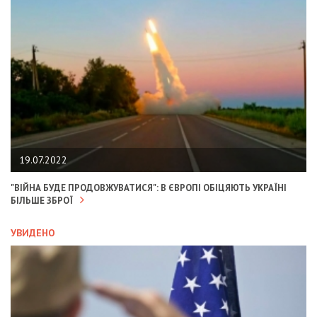
19.07.2022
"ВІЙНА БУДЕ ПРОДОВЖУВАТИСЯ": В ЄВРОПІ ОБІЦЯЮТЬ УКРАЇНІ
БІЛЬШЕ ЗБРОЇ
УВИДЕНО