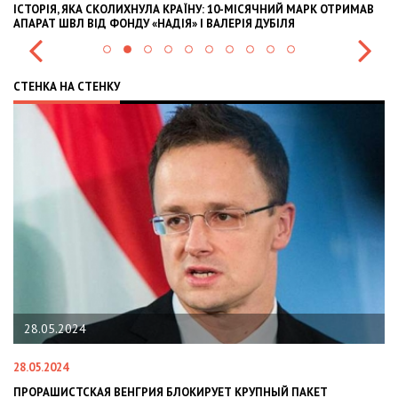
ІСТОРІЯ, ЯКА СКОЛИХНУЛА КРАЇНУ: 10-МІСЯЧНИЙ МАРК ОТРИМАВ
OL
АПАРАТ ШВЛ ВІД ФОНДУ «НАДІЯ» І ВАЛЕРІЯ ДУБІЛЯ
IN
СТЕНКА НА СТЕНКУ
28.05.2024
28.05.2024
22
ПРОРАШИСТСКАЯ ВЕНГРИЯ БЛОКИРУЕТ КРУПНЫЙ ПАКЕТ
Н