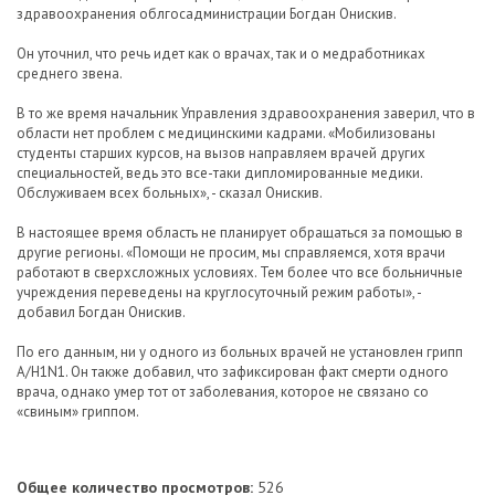
здравоохранения облгосадминистрации Богдан Онискив.
Он уточнил, что речь идет как о врачах, так и о медработниках
среднего звена.
В то же время начальник Управления здравоохранения заверил, что в
области нет проблем с медицинскими кадрами. «Мобилизованы
студенты старших курсов, на вызов направляем врачей других
специальностей, ведь это все-таки дипломированные медики.
Обслуживаем всех больных», - сказал Онискив.
В настоящее время область не планирует обращаться за помощью в
другие регионы. «Помощи не просим, мы справляемся, хотя врачи
работают в сверхсложных условиях. Тем более что все больничные
учреждения переведены на круглосуточный режим работы», -
добавил Богдан Онискив.
По его данным, ни у одного из больных врачей не установлен грипп
А/H1N1. Он также добавил, что зафиксирован факт смерти одного
врача, однако умер тот от заболевания, которое не связано со
«свиным» гриппом.
Общее количество просмотров:
526