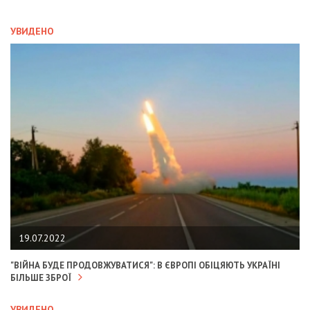
УВИДЕНО
19.07.2022
"ВІЙНА БУДЕ ПРОДОВЖУВАТИСЯ": В ЄВРОПІ ОБІЦЯЮТЬ УКРАЇНІ
БІЛЬШЕ ЗБРОЇ
УВИДЕНО