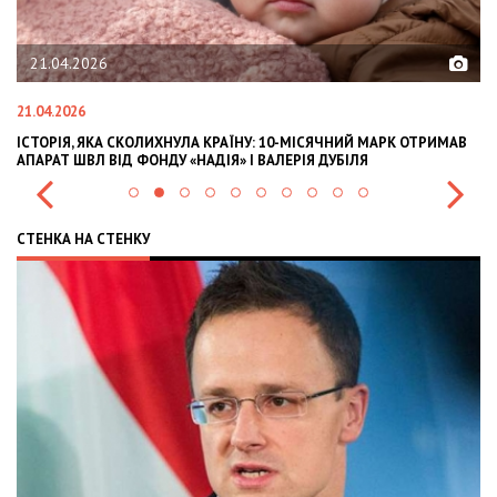
21.04.2026
21.04.2026
02
ІСТОРІЯ, ЯКА СКОЛИХНУЛА КРАЇНУ: 10-МІСЯЧНИЙ МАРК ОТРИМАВ
OL
АПАРАТ ШВЛ ВІД ФОНДУ «НАДІЯ» І ВАЛЕРІЯ ДУБІЛЯ
IN
СТЕНКА НА СТЕНКУ