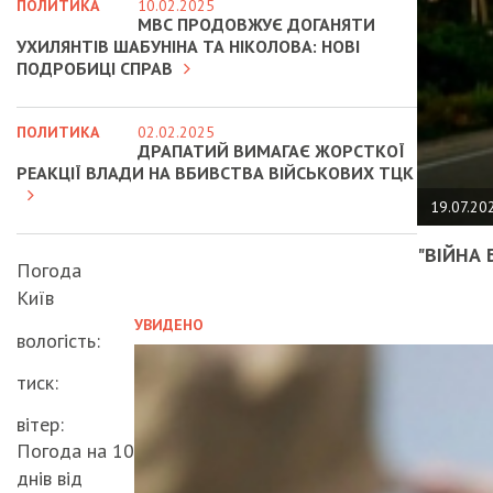
ПОЛИТИКА
10.02.2025
МВС ПРОДОВЖУЄ ДОГАНЯТИ
УХИЛЯНТІВ ШАБУНІНА ТА НІКОЛОВА: НОВІ
ПОДРОБИЦІ СПРАВ
ПОЛИТИКА
02.02.2025
ДРАПАТИЙ ВИМАГАЄ ЖОРСТКОЇ
РЕАКЦІЇ ВЛАДИ НА ВБИВСТВА ВІЙСЬКОВИХ ТЦК
19.07.20
"ВІЙНА 
Погода
Київ
УВИДЕНО
вологість:
тиск:
вітер:
Погода на 10
днів від