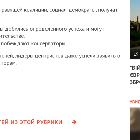
АГЕ
УГО
правящей коалиции, социал-демократы, получат
РОЗ
НА
ЗАК
ры добились определенного успеха и могут
ительстве.
о побеждают консерваторы.
ЭКО
19.
ней, лидеры центристов даже успели заявить о
аторам.
ТРА
"ВІ
ОБГ
ЄВР
СКА
САН
ЗБР
ПРО
“ПІ
ПОТ
УВИ
ЕЙ ИЗ ЭТОЙ РУБРИКИ
ПОЛ
УКР