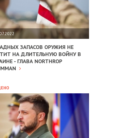
ЩИТЬ
НОМІКУ
РЩИНИ
07.2022
02.02.2026
АН
АДНЫХ ЗАПАСОВ ОРУЖИЯ НЕ
OLEKSII A
ТИТ НА ДЛИТЕЛЬНУЮ ВОЙНУ В
HOW UKRA
АИНЕ - ГЛАВА NORTHROP
ИТИКА
10.02.2025
BUSINESS
UMMAN
МВС
ДОВЖУЄ
ATTRACT
АНЯТИ
INTERNAT
ЛЯНТІВ
ДЕНО
INVESTM
УНІНА
HEDGE RI
ОЛОВА:
DURING 
І
РОБИЦІ
АВ