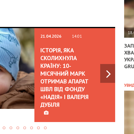
ДО
ЄС
ЗНИ
ЕКО
УГО
-
18.
21.04.2026
14:01
ОРБ
ЗАП
ІСТОРІЯ, ЯКА
ХВА
СКОЛИХНУЛА
УКР
ПОЛ
КРАЇНУ: 10-
GR
ПРО
МІСЯЧНИЙ МАРК
ДОГ
ОТРИМАВ АПАРАТ
УХИ
УВИ
ШВЛ ВІД ФОНДУ
ШАБ
«НАДІЯ» І ВАЛЕРІЯ
ТА
НІК
ДУБІЛЯ
НОВ
ПОД
СПР