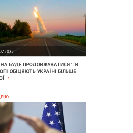
НТІВ
РСЬКОЇ
ВІДКИ
АРПАТТІ
НОМИКА
24.04.2025
07.2022
ПОПЛІЧНИКИ
МПА
ЙНА БУДЕ ПРОДОВЖУВАТИСЯ": В
ОВОРЮЮТЬ
ОПІ ОБІЦЯЮТЬ УКРАЇНІ БІЛЬШЕ
СУВАННЯ
КЦІЙ
ОЇ
ТИ
ВНІЧНОГО
ОКУ-2”
ДЕНО
ИТИКА
28.02.2025
ВСТУП
АЇНИ