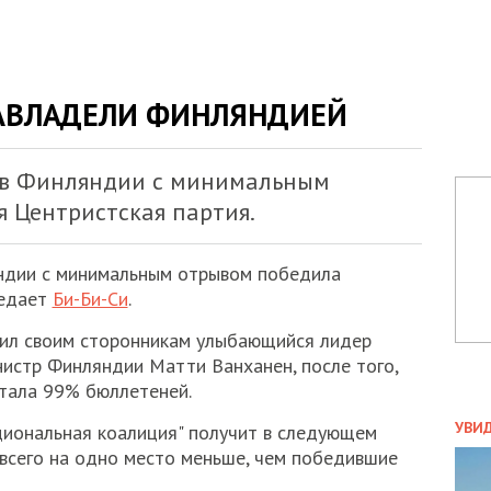
АВЛАДЕЛИ ФИНЛЯНДИЕЙ
 в Финляндии с минимальным
 Центристская партия.
ндии с минимальным отрывом победила
редает
Би-Би-Си
.
явил своим сторонникам улыбающийся лидер
истр Финляндии Матти Ванханен, после того,
тала 99% бюллетеней.
ПОЛ
УВИ
ациональная коалиция" получит в следующем
ЗАТ
 всего на одно место меньше, чем победившие
ДВО