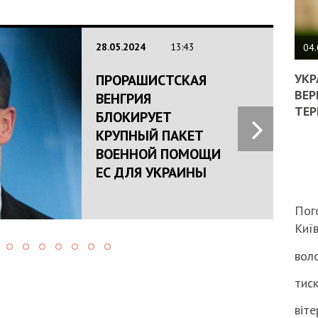
ПОЛ
28.05.2024
13:43
ВИМ
04.
ЖОР
РЕА
УКР
ПРОРАШИСТСКАЯ
ВЛА
ВЕР
ВЕНГРИЯ
НА
ТЕР
БЛОКИРУЕТ
ВБИ
КРУПНЫЙ ПАКЕТ
ВІЙ
ТЦК
ВОЕННОЙ ПОМОЩИ
ЕС ДЛЯ УКРАИНЫ
Пог
Киї
воло
тиск
віте