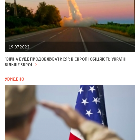
19.07.2022
"ВІЙНА БУДЕ ПРОДОВЖУВАТИСЯ": В ЄВРОПІ ОБІЦЯЮТЬ УКРАЇНІ
БІЛЬШЕ ЗБРОЇ
УВИДЕНО