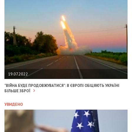
19.07.2022
"ВІЙНА БУДЕ ПРОДОВЖУВАТИСЯ": В ЄВРОПІ ОБІЦЯЮТЬ УКРАЇНІ
БІЛЬШЕ ЗБРОЇ
УВИДЕНО