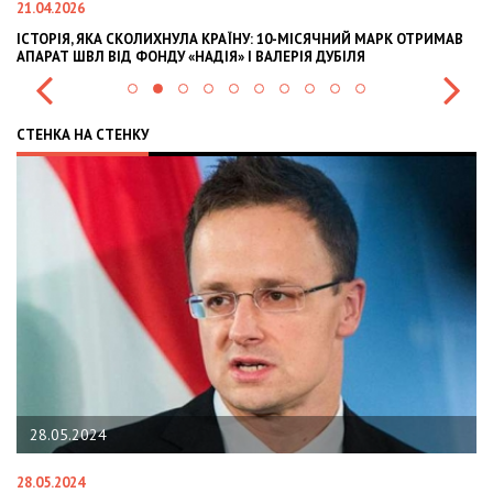
21.04.2026
02
ІСТОРІЯ, ЯКА СКОЛИХНУЛА КРАЇНУ: 10-МІСЯЧНИЙ МАРК ОТРИМАВ
OL
АПАРАТ ШВЛ ВІД ФОНДУ «НАДІЯ» І ВАЛЕРІЯ ДУБІЛЯ
IN
СТЕНКА НА СТЕНКУ
28.05.2024
28.05.2024
22