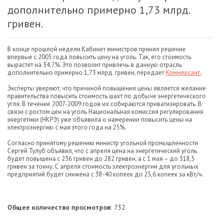
дополнительно примерно 1,73 млрд.
гривен.
В конце прошлой недели Кабинет министров принял решение
впервые с 2005 года повысить цену на уголь. Так, его стоимость
вырастет на 34,7%. Это позволит привлечь в данную отрасль
дополнительно примерно 1,73 млрд. гривен, передает
Коммерсант.
Эксперты уверяют, что причиной повышения цены является желание
правительства повысить стоимость шахт по добыче энергетического
угля. В течение 2007-2009 годов их собираются приватизировать. В
связи с ростом цен на уголь Национальная комиссия регулирования
энергетики (НКРЭ) уже объявила о намерении повысить цены на
электроэнергию с мая этого года на 25%.
Согласно принятому решению министр угольной промышленности
Сергей Тулуб объявил, что с апреля цена на энергетический уголь
будет повышена с 236 гривен до 282 гривен, а с 1 мая – до 318,5
гривен за тонну. С апреля стоимость электроэнергии для угольных
предприятий будет снижена с 38-40 копеек до 25,6 копеек за кВт/ч.
Общее количество просмотров:
732