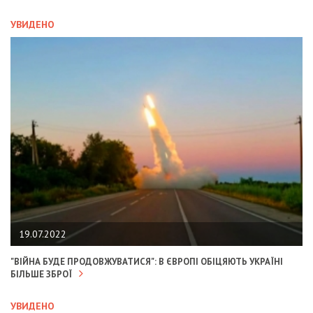
УВИДЕНО
19.07.2022
"ВІЙНА БУДЕ ПРОДОВЖУВАТИСЯ": В ЄВРОПІ ОБІЦЯЮТЬ УКРАЇНІ
БІЛЬШЕ ЗБРОЇ
УВИДЕНО