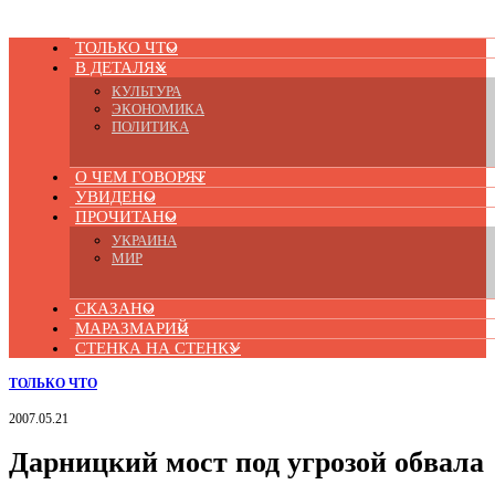
ТОЛЬКО ЧТО
В ДЕТАЛЯХ
КУЛЬТУРА
ЭКОНОМИКА
ПОЛИТИКА
О ЧЕМ ГОВОРЯТ
УВИДЕНО
ПРОЧИТАНО
УКРАИНА
МИР
СКАЗАНО
МАРАЗМАРИЙ
СТЕНКА НА СТЕНКУ
ТОЛЬКО ЧТО
2007.05.21
Дарницкий мост под угрозой обвала