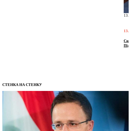
13.06.2025
13.06.2025
Сила допомоги: тренінг в Олімпійському коледжі імені Івана
Піддубного від FAST та Favbet Foundation
СТЕНКА НА СТЕНКУ