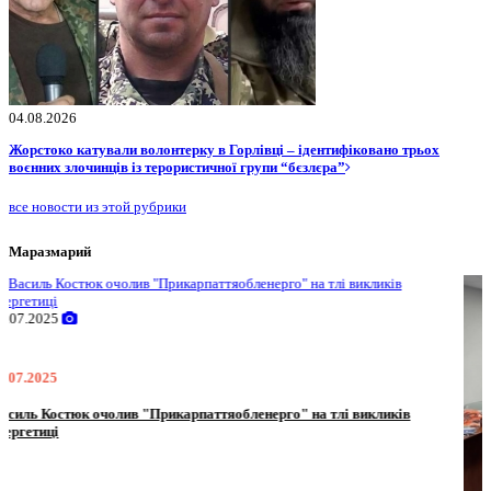
04.08.2026
Жорстоко катували волонтерку в Горлівці – ідентифіковано трьох
воєнних злочинців із терористичної групи “бєзлєра”
все новости из этой рубрики
Маразмарий