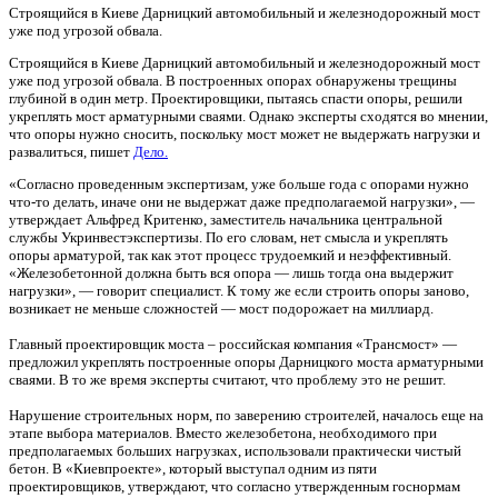
Строящийся в Киеве Дарницкий автомобильный и железнодорожный мост
уже под угрозой обвала.
Строящийся в Киеве Дарницкий автомобильный и железнодорожный мост
уже под угрозой обвала. В построенных опорах обнаружены трещины
глубиной в один метр. Проектировщики, пытаясь спасти опоры, решили
укреплять мост арматурными сваями. Однако эксперты сходятся во мнении,
что опоры нужно сносить, поскольку мост может не выдержать нагрузки и
развалиться, пишет
Дело.
«Согласно проведенным экспертизам, уже больше года с опорами нужно
что-то делать, иначе они не выдержат даже предполагаемой нагрузки», —
утверждает Альфред Критенко, заместитель начальника центральной
службы Укринвестэкспертизы. По его словам, нет смысла и укреплять
опоры арматурой, так как этот процесс трудоемкий и неэффективный.
«Железобетонной должна быть вся опора — лишь тогда она выдержит
нагрузки», — говорит специалист. К тому же если строить опоры заново,
возникает не меньше сложностей — мост подорожает на миллиард.
Главный проектировщик моста – российская компания «Трансмост» —
предложил укреплять построенные опоры Дарницкого моста арматурными
сваями. В то же время эксперты считают, что проблему это не решит.
Нарушение строительных норм, по заверению строителей, началось еще на
этапе выбора материалов. Вместо железобетона, необходимого при
предполагаемых больших нагрузках, использовали практически чистый
бетон. В «Киевпроекте», который выступал одним из пяти
проектировщиков, утверждают, что согласно утвержденным госнормам