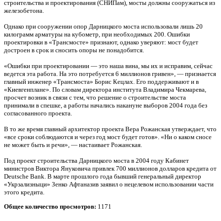
строительства и проектирования (СНИПам), мосты должны сооружаться из
железобетона.
Однако при сооружении опор Дарницкого моста использовали лишь 20
килограмм арматуры на кубометр, при необходимых 200. Ошибки
проектировки в «Трансмосте» признают, однако уверяют: мост будет
достроен в срок и сносить опоры не понадобится.
«Ошибки при проектировании — это наша вина, мы их и исправим, сейчас
ведется эта работа. На это потребуется 6 миллионов гривен», — признается
главный инженер «Трансмоста» Борис Кецлах. Его поддерживают и в
«Киевгенплане». По словам директора института Владимира Чекмарева,
просчет возник в связи с тем, что решение о строительстве моста
принимали в спешке, а работы начались накануне выборов 2004 года без
согласованного проекта.
В то же время главный архитектор проекта Вера Рожанская утверждает, что
«все сроки соблюдаются и через год мост будет готов». «Ни о каком сносе
не может быть и речи», — настаивает Рожанская.
Под проект строительства Дарницкого моста в 2004 году Кабинет
министров Виктора Януковича привлек 700 миллионов долларов кредита от
Deutsche Bank. В марте прошлого года бывший генеральный директор
«Укрзализныци» Зенко Афтаназив заявил о нецелевом использовании части
этого кредита.
Общее количество просмотров:
1171