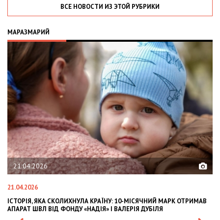
ВСЕ НОВОСТИ ИЗ ЭТОЙ РУБРИКИ
МАРАЗМАРИЙ
21.04.2026
21.04.2026
02
ІСТОРІЯ, ЯКА СКОЛИХНУЛА КРАЇНУ: 10-МІСЯЧНИЙ МАРК ОТРИМАВ
OL
АПАРАТ ШВЛ ВІД ФОНДУ «НАДІЯ» І ВАЛЕРІЯ ДУБІЛЯ
IN