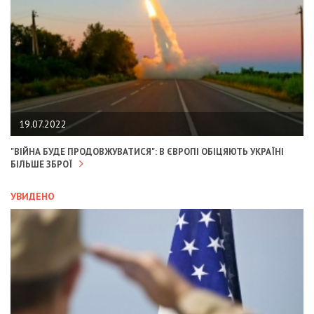
19.07.2022
"ВІЙНА БУДЕ ПРОДОВЖУВАТИСЯ": В ЄВРОПІ ОБІЦЯЮТЬ УКРАЇНІ
БІЛЬШЕ ЗБРОЇ
УВИДЕНО