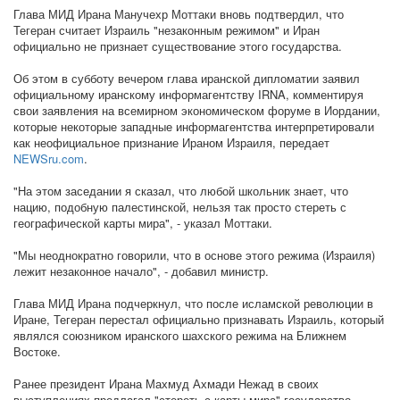
Глава МИД Ирана Манучехр Моттаки вновь подтвердил, что
Тегеран считает Израиль "незаконным режимом" и Иран
официально не признает существование этого государства.
Об этом в субботу вечером глава иранской дипломатии заявил
официальному иранскому информагентству IRNA, комментируя
свои заявления на всемирном экономическом форуме в Иордании,
которые некоторые западные информагентства интерпретировали
как неофициальное признание Ираном Израиля, передает
NEWSru.com
.
"На этом заседании я сказал, что любой школьник знает, что
нацию, подобную палестинской, нельзя так просто стереть с
географической карты мира", - указал Моттаки.
"Мы неоднократно говорили, что в основе этого режима (Израиля)
лежит незаконное начало", - добавил министр.
Глава МИД Ирана подчеркнул, что после исламской революции в
Иране, Тегеран перестал официально признавать Израиль, который
являлся союзником иранского шахского режима на Ближнем
Востоке.
Ранее президент Ирана Махмуд Ахмади Нежад в своих
выступлениях предлагал "стереть с карты мира" государство