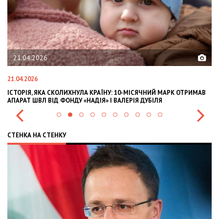
21.04.2026
21.04.2026
02
ІСТОРІЯ, ЯКА СКОЛИХНУЛА КРАЇНУ: 10-МІСЯЧНИЙ МАРК ОТРИМАВ
OL
АПАРАТ ШВЛ ВІД ФОНДУ «НАДІЯ» І ВАЛЕРІЯ ДУБІЛЯ
IN
СТЕНКА НА СТЕНКУ