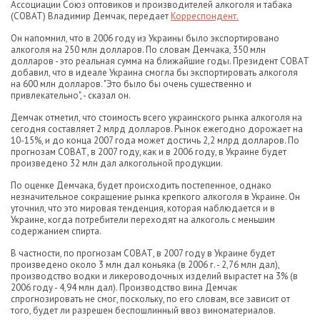
Ассоциации Союз оптовиков и производителей алкоголя и табака
(СОВАТ) Владимир Демчак, передает
Корреспондент.
Он напомнил, что в 2006 году из Украины было экспортировано
алкоголя на 250 млн долларов. По словам Демчака, 350 млн
долларов - это реальная сумма на ближайшие годы. Президент СОВАТ
добавил, что в идеале Украина смогла бы экспортировать алкоголя
на 600 млн долларов. "Это было бы очень существенно и
привлекательно", - сказал он.
Демчак отметил, что стоимость всего украинского рынка алкоголя на
сегодня составляет 2 млрд долларов. Рынок ежегодно дорожает на
10-15%, и до конца 2007 года может достичь 2,2 млрд долларов. По
прогнозам СОВАТ, в 2007 году, как и в 2006 году, в Украине будет
произведено 32 млн дал алкогольной продукции.
По оценке Демчака, будет происходить постепенное, однако
незначительное сокращение рынка крепкого алкоголя в Украине. Он
уточнил, что это мировая тенденция, которая наблюдается и в
Украине, когда потребители переходят на алкоголь с меньшим
содержанием спирта.
В частности, по прогнозам СОВАТ, в 2007 году в Украине будет
произведено около 3 млн дал коньяка (в 2006 г. - 2,76 млн дал),
производство водки и ликероводочных изделий вырастет на 3% (в
2006 году - 4,94 млн дал). Производство вина Демчак
спрогнозировать не смог, поскольку, по его словам, все зависит от
того, будет ли разрешен беспошлинный ввоз виноматериалов.