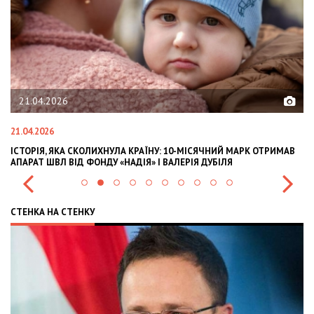
21.04.2026
21.04.2026
02
ІСТОРІЯ, ЯКА СКОЛИХНУЛА КРАЇНУ: 10-МІСЯЧНИЙ МАРК ОТРИМАВ
OL
АПАРАТ ШВЛ ВІД ФОНДУ «НАДІЯ» І ВАЛЕРІЯ ДУБІЛЯ
IN
СТЕНКА НА СТЕНКУ