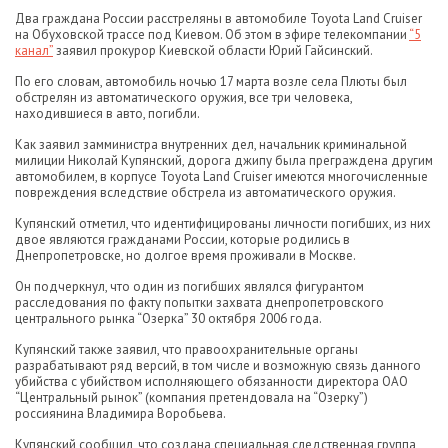
Два граждана России расстреляны в автомобиле Toyota Land Cruiser
на Обуховской трассе под Киевом. Об этом в эфире телекомпании
“5
канал”
заявил прокурор Киевской области Юрий Гайсинский.
По его словам, автомобиль ночью 17 марта возле села Плюты был
обстрелян из автоматического оружия, все три человека,
находившиеся в авто, погибли.
Как заявил замминистра внутренних дел, начальник криминальной
милиции Николай Купянский, дорога джипу была преграждена другим
автомобилем, в корпусе Toyota Land Cruiser имеются многочисленные
повреждения вследствие обстрела из автоматического оружия.
Купянский отметил, что идентифицированы личности погибших, из них
двое являются гражданами России, которые родились в
Днепропетровске, но долгое время проживали в Москве.
Он подчеркнул, что один из погибших являлся фигурантом
расследования по факту попытки захвата днепропетровского
центрального рынка “Озерка” 30 октября 2006 года.
Купянский также заявил, что правоохранительные органы
разрабатывают ряд версий, в том числе и возможную связь данного
убийства с убийством исполняющего обязанности директора ОАО
“Центральный рынок” (компания претендовала на “Озерку”)
россиянина Владимира Воробьева.
Купянский сообщил, что создана специальная следственная группа