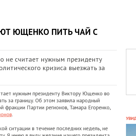
ЮТ ЮЩЕНКО ПИТЬ ЧАЙ С
то не считает нужным президенту
олитического кризиса выезжать за
читает нужным президенту Виктору Ющенко во
ть за границу. Об этом заявила народный
й фракции Партии регионов, Тамара Егоренко,
ионов
.
ПОЛ
УВИ
ЗАТ
ой ситуации в течение последних недель, не
ДВО
ту. Я имею в виду желание нашего президента,