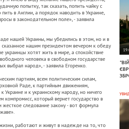
АГЕ
удачную попытку, так сказать, попить чайку с
УГО
 пить в Англии, а порядок наводить в Украине,
РОЗ
НА
росы в законодательном поле», - заявила
ЗАК
аде нашей Украины, мы убедились в этом, но и в
то сказанное нашим президентом вечером к обеду
ЭКО
19.
е украинцы хотят жить в мире, а спокойствие
ТРА
свободного человека в свободном государстве
"ВІ
ОБГ
х выбрал народ», - заявила Егоренко.
ЄВР
СКА
САН
ЗБР
ческим партиям, всем политическим силам,
ПРО
рховной Раде, к партийным движениям,
“ПІ
к Украине и к украинскому народу, но ничего
ПОТ
УВИ
ем компромисс, который вернет государство в
и жесткое следование закону - вот формула
жаве».
ПОЛ
жизни, работают и живут в надежде на то, что
УКР