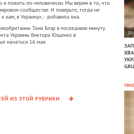
ДО
 и пожить по-человечески. Мы верим в то, что
ЄС
мировом сообществе. И поверьте, тогда не
ЗНИ
к нам, в Украину», - добавила она.
ЕКО
УГО
ликобритании Тони Блэр в последнюю минуту
-
18.
ента Украины Виктора Ющенко в
ОРБ
л начаться 16 мая.
ЗАП
ХВА
УКР
ПОЛ
GR
ПРО
ДОГ
УХИ
УВИ
ШАБ
ТА
ЕЙ ИЗ ЭТОЙ РУБРИКИ
НІК
НОВ
ПОД
СПР