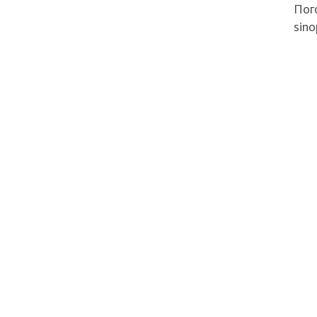
Пого
sino