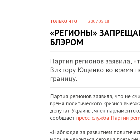
ТОЛЬКО ЧТО
2007.05.18
«РЕГИОНЫ» ЗАПРЕЩА
БЛЭРОМ
Партия регионов заявила, ч
Виктору Ющенко во время п
границу.
Партия регионов заявила, что не с
время политического кризиса выезжа
депутат Украины, член парламентско
сообщает
пресс-служба Партии рег
«Наблюдая за развитием политическ
могу не удивиться сегодня президен