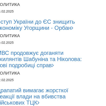
ОЛИТИКА
8.02.2025
ступ України до ЄС знищить
кономіку Угорщини - Орбан
ОЛИТИКА
0.02.2025
ВС продовжує доганяти
хилянтів Шабуніна та Ніколова:
ові подробиці справ
ОЛИТИКА
2.02.2025
рапатий вимагає жорсткої
еакції влади на вбивства
ійськових ТЦК