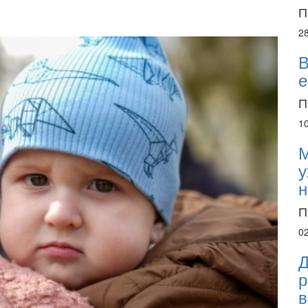
П
2
В
е
П
1
М
у
н
П
0
Д
р
в