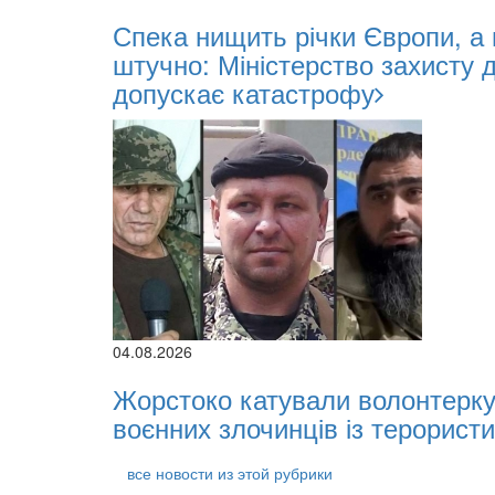
Спека нищить річки Європи, а
штучно: Міністерство захисту 
допускає катастрофу
04.08.2026
Жорстоко катували волонтерку 
воєнних злочинців із терористи
все новости из этой рубрики