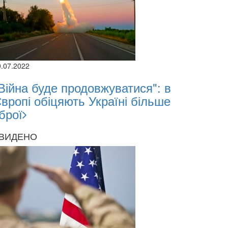
9.07.2022
Війна буде продовжуватися": в
вропі обіцяють Україні більше
брої
ВИДЕНО