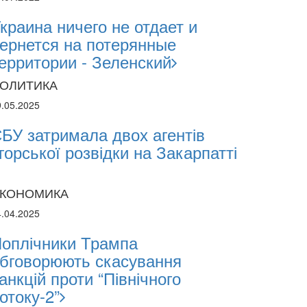
краина ничего не отдает и
ернется на потерянные
ерритории - Зеленский
ОЛИТИКА
9.05.2025
БУ затримала двох агентів
горської розвідки на Закарпатті
КОНОМИКА
4.04.2025
оплічники Трампа
бговорюють скасування
анкцій проти “Північного
отоку-2”