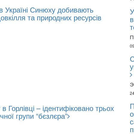
 в Україні Синюху добивають
У
довкілля та природних ресурсів
в
т
П
0
С
у
Э
2
П
в Горлівці – ідентифіковано трьох
о
чної групи “бєзлєра”
с
п