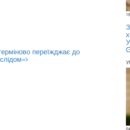
1
З
х
У
терміново переїжджає до
 слідом»
У
0