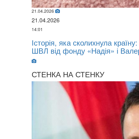
 яка сколихнула країну: 10-місячний Мар
 фонду «Надія» і Валерія Дубіля
СТЕНКА НА СТЕНКУ