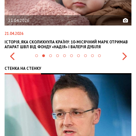
21.04.2026
21.04.2026
02
ІСТОРІЯ, ЯКА СКОЛИХНУЛА КРАЇНУ: 10-МІСЯЧНИЙ МАРК ОТРИМАВ
OL
АПАРАТ ШВЛ ВІД ФОНДУ «НАДІЯ» І ВАЛЕРІЯ ДУБІЛЯ
IN
СТЕНКА НА СТЕНКУ