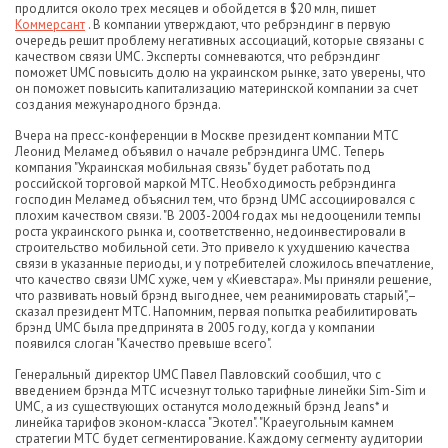
продлится около трех месяцев и обойдется в $20 млн, пишет
Коммерсант
. В компании утверждают, что ребрэндинг в первую
очередь решит проблему негативных ассоциаций, которые связаны с
качеством связи UMC. Эксперты сомневаются, что ребрэндинг
поможет UMC повысить долю на украинском рынке, зато уверены, что
он поможет повысить капитализацию материнской компании за счет
создания межународного брэнда.
Вчера на пресс-конференции в Москве президент компании МТС
Леонид Меламед объявил о начале ребрэндинга UMC. Теперь
компания "Украинская мобильная связь" будет работать под
российской торговой маркой МТС. Необходимость ребрэндинга
господин Меламед объяснил тем, что брэнд UMC ассоциировался с
плохим качеством связи. "В 2003-2004 годах мы недооценили темпы
роста украинского рынка и, соответственно, недоинвестировали в
строительство мобильной сети. Это привело к ухудшению качества
связи в указанные периоды, и у потребителей сложилось впечатление,
что качество связи UMC хуже, чем у «Киевстара». Мы приняли решение,
что развивать новый брэнд выгоднее, чем реанимировать старый",–
сказал президент МТС. Напомним, первая попытка реабилитировать
брэнд UMC была предпринята в 2005 году, когда у компании
появился слоган "Качество превыше всего".
Генеральный директор UMC Павел Павловский сообщил, что с
введением брэнда МТС исчезнут только тарифные линейки Sim-Sim и
UMC, а из существующих останутся молодежный брэнд Jeans* и
линейка тарифов эконом-класса "Экотел". "Краеугольным камнем
стратегии МТС будет сегментирование. Каждому сегменту аудитории