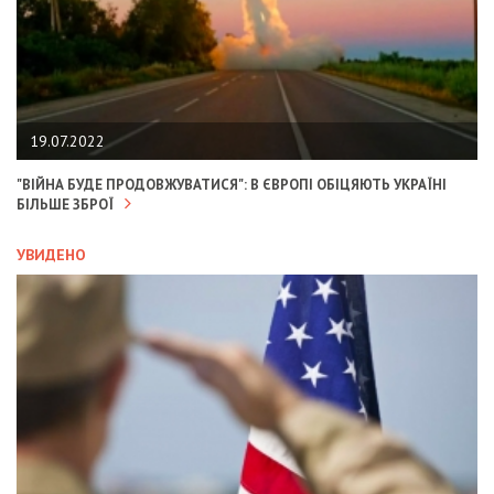
19.07.2022
"ВІЙНА БУДЕ ПРОДОВЖУВАТИСЯ": В ЄВРОПІ ОБІЦЯЮТЬ УКРАЇНІ
БІЛЬШЕ ЗБРОЇ
УВИДЕНО